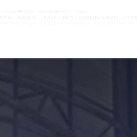
 Ростов
ПФК ЦСКА — Факел
ПФК ЦСКА — Акрон
АТЧИ
БИЛЕТЫ
КЛУБ
ВИП
БОЛЕЛЬЩИКАМ
ПРО
НФОРМАЦИЯ ДЛЯ БОЛЕЛЬЩИКОВ ПЕРЕД МАТЧЕМ С «ДИНАМО» МХ В