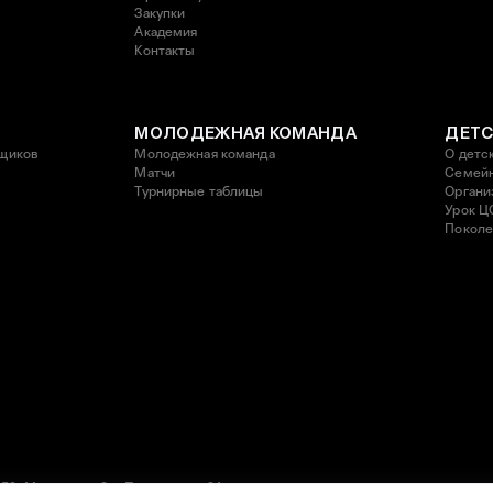
Закупки
Академия
Контакты
МОЛОДЕЖНАЯ КОМАНДА
ДЕТС
щиков
Молодежная команда
О детс
Матчи
Семейн
Турнирные таблицы
Органи
Урок Ц
Поколе
52, Москва, ул. 3-я Песчаная, д. 2А