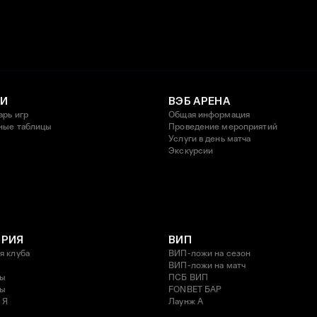
И
ВЭБ АРЕНА
арь игр
Общая информация
ные таблицы
Проведение мероприятий
Услуги в день матча
Экскурсии
ОРИЯ
ВИП
я клуба
ВИП-ложи на сезон
ВИП-ложи на матч
ды
ПСБ ВИП
ды
FONBET БАР
 Я
Лаунж A