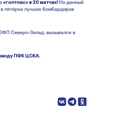
е
«гол+пас» в 20 матчах!
На данный
я в пятёрке лучших бомбардиров
ФЛ Северо-Запад, вызывался в
манду ПФК ЦСКА.