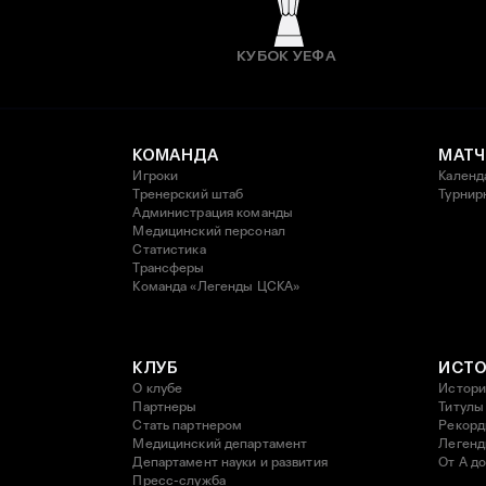
КУБОК УЕФА
КОМАНДА
МАТЧ
Игроки
Календ
Тренерский штаб
Турнир
Администрация команды
Медицинский персонал
Статистика
Трансферы
Команда «Легенды ЦСКА»
КЛУБ
ИСТ
О клубе
Истори
Партнеры
Титулы
Стать партнером
Рекор
Медицинский департамент
Леген
Департамент науки и развития
От А до
Пресс-служба