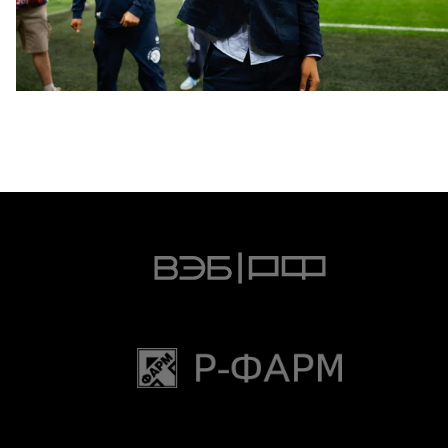
Дмитрий Игдисамов: Болельщики были нашим 12-м
игроком и весь матч гнали вперед
4 АВГУСТА 2026 21:53