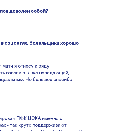
ался доволен собой?
м в соцсетях, болельщики хорошо
т матч я отнесу к ряду
ать голевую. Я же нападающий,
 идеальным. Но большое спасибо
циировал ПФК ЦСКА именно с
трас» так круто поддерживают