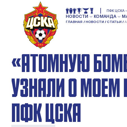
АРТЁМ ШУМАНСК
ПФК ЦСКА —
НОВОСТИ
КОМАНДА
М
ГЛАВНАЯ
НОВОСТИ
СТАТЬИ
А
П
ЦЕЛЫЙ ДЕНЬ СЛ
«АТОМНУЮ БОМБ
УЗНАЛИ О МОЕМ 
ПФК ЦСКА