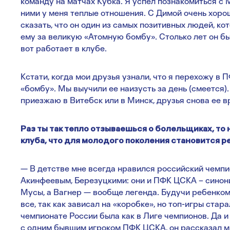
команду на матчах Кубка. Я успел познакомиться с
ними у меня теплые отношения. С Димой очень хор
сказать, что он один из самых позитивных людей, ко
ему за великую «Атомную бомбу». Столько лет он бы
вот работает в клубе.
Кстати, когда мои друзья узнали, что я перехожу в 
«бомбу». Мы выучили ее наизусть за день (смеется).
приезжаю в Витебск или в Минск, друзья снова ее в
Раз ты так тепло отзываешься о болельщиках, то 
клуба, что для молодого поколения становится р
— В детстве мне всегда нравился российский чемпио
Акинфеевым, Березуцкими: они и ПФК ЦСКА – синон
Мусы, а Вагнер — вообще легенда. Будучи ребенком,
все, так как зависал на «коробке», но топ-игры стар
чемпионате России была как в Лиге чемпионов. Да и
с одним бывшим игроком ПФК ЦСКА, он рассказал мне,