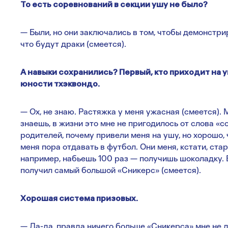
То есть соревнований в секции ушу не было?
— Были, но они заключались в том, чтобы демонстрир
что будут драки (смеется).
А навыки сохранились? Первый, кто приходит на 
юности тхэквондо.
— Ох, не знаю. Растяжка у меня ужасная (смеется). М
знаешь, в жизни это мне не пригодилось от слова «
родителей, почему привели меня на ушу, но хорошо, 
меня пора отдавать в футбол. Они меня, кстати, ста
например, набьешь 100 раз — получишь шоколадку. В 
получил самый большой «Сникерс» (смеется).
Хорошая система призовых.
— Да-да, правда ничего больше «Сникерса» мне не д