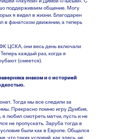
 Мишей «Акулой» и Димой «Лысым». С
ошо поддерживаем общение. Могу
торых я видел в жизни. Благодарен
л в фанатском движении, а теперь
ПФК ЦСКА, они весь день включали
 Теперь каждый раз, когда я
рубают (смеется).
наверняка знаком и с историей
едкостью.
нат. Тогда мы все следили за
имы. Прекрасно помню игру Думбия,
 я любил смотреть матчи, пусть и не
ался не пропускать. Заруба тогда в
 условия были как в Европе. Общался
 что таких условий, как здесь, не