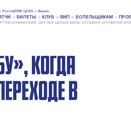
ИЙ: ДРУЗЬЯ
 Ростов
ПФК ЦСКА — Факел
АТЧИ
БИЛЕТЫ
КЛУБ
ВИП
БОЛЕЛЬЩИКАМ
ПРО
РТЁМ ШУМАНСКИЙ: ДРУЗЬЯ ЦЕЛЫЙ ДЕНЬ СЛУШАЛИ «АТОМНУЮ БОМ
ЕРЕХОДЕ В ПФК ЦСКА
УШАЛИ
У», КОГДА
ПЕРЕХОДЕ В