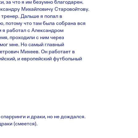
и, за что я им безумно благодарен.
ександру Михайловичу Старовойтову.
и тренер. Дальше я попал в
ю, потому что там была собрана вся
м я работал с Александром
мя, проходили с ним через
омог мне. Но самый главный
етрович Михеев. Он работает в
ийский, и европейский футбольный
 спарринги и драки, но не дождался.
драки (смеется).