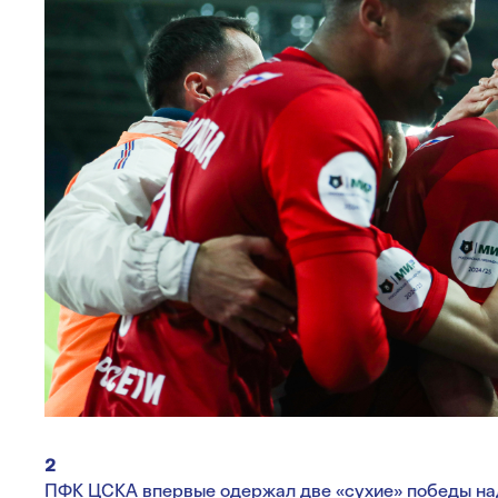
2
ПФК ЦСКА впервые одержал две «сухие» победы над