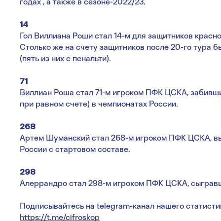
годах , а также в сезоне-2022/23.
14
Гол Виллиана Роши стал 14-м для защитников красно
Столько же на счету защитников после 20-го тура бы
(пять из них с пенальти).
71
Виллиан Роша стал 71-м игроком ПФК ЦСКА, забивш
при равном счете) в чемпионатах России.
268
Артем Шуманский стал 268-м игроком ПФК ЦСКА, в
России с стартовом составе.
298
Алеррандро стал 298-м игроком ПФК ЦСКА, сыгравш
Подписывайтесь на telegram-канал нашего статисти
https://t.me/cifroskop