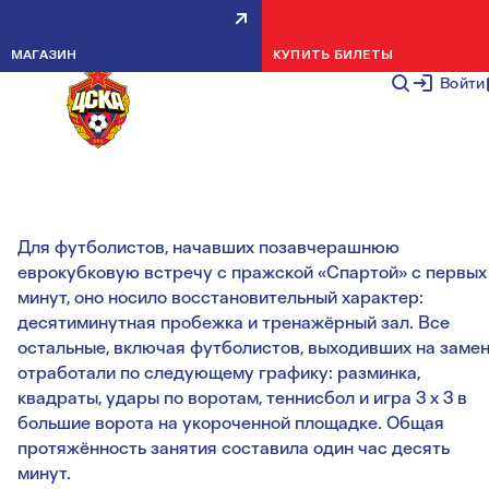
ЗАВТРА КИРИЛЛ НАБАБКИН
МАГАЗИН
КУПИТЬ БИЛЕТЫ
ВЕРНЁТСЯ В ОБЩУЮ ГРУППУ
Войти
НОВОСТИ КОМАНДЫ
30 ИЮЛЯ 20
{gallery}
Для футболистов, начавших позавчерашнюю
еврокубковую встречу с пражской «Спартой» с первых
минут, оно носило восстановительный характер:
десятиминутная пробежка и тренажёрный зал. Все
остальные, включая футболистов, выходивших на замен
отработали по следующему графику: разминка,
квадраты, удары по воротам, теннисбол и игра 3 x 3 в
большие ворота на укороченной площадке. Общая
протяжённость занятия составила один час десять
минут.