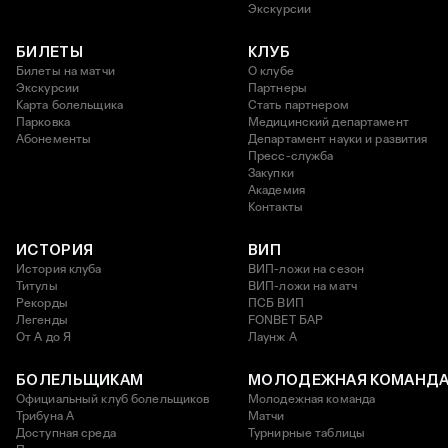
Экскурсии
БИЛЕТЫ
КЛУБ
Билеты на матчи
О клубе
Экскурсии
Партнеры
Карта болельщика
Стать партнером
Парковка
Медицинский департамент
Абонементы
Департамент науки и развития
Пресс-служба
Закупки
Академия
Контакты
ИСТОРИЯ
ВИП
История клуба
ВИП-ложи на сезон
Титулы
ВИП-ложи на матч
Рекорды
ПСБ ВИП
Легенды
FONBET БАР
От А до Я
Лаунж A
БОЛЕЛЬЩИКАМ
МОЛОДЕЖНАЯ КОМАНД
Официальный клуб болельщиков
Молодежная команда
Трибуна А
Матчи
Доступная среда
Турнирные таблицы