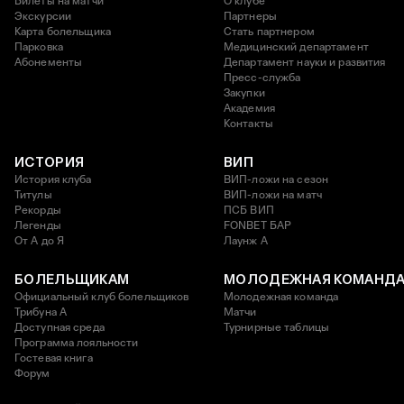
Билеты на матчи
О клубе
Экскурсии
Партнеры
Карта болельщика
Стать партнером
Парковка
Медицинский департамент
Абонементы
Департамент науки и развития
Пресс-служба
Закупки
Академия
Контакты
ИСТОРИЯ
ВИП
История клуба
ВИП-ложи на сезон
Титулы
ВИП-ложи на матч
Рекорды
ПСБ ВИП
Легенды
FONBET БАР
От А до Я
Лаунж A
БОЛЕЛЬЩИКАМ
МОЛОДЕЖНАЯ КОМАНД
Официальный клуб болельщиков
Молодежная команда
Трибуна А
Матчи
Доступная среда
Турнирные таблицы
Программа лояльности
Гостевая книга
Форум