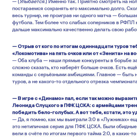
— (
Улыбается.
) Именно так. Приятно смотреть на но
постараемся сохранять его максимально долго. Скол
весь турнир, не проиграв ни одного матча — больш
футбола. Тем более что слабых соперников в РФПЛ 
дальше максимально качественно делать свою рабо
— Отрыв от кого по итогам одиннадцати туров те
«Локомотива» на пять очков или от «Зенита» на в
— Оба клуба — наши прямые конкуренты в борьбе за
сложно сказать, кто наберёт больше очков. Есть ещ
команды с серьёзными амбициями. Главное — быть н
туров, а не какого-то отдельного отрезка чемпионата
— В игре с «Динамо» пал, если так можно вырази
Леонида Слуцкого в ПФК ЦСКА: с армейцами трен
победить бело-голубых. А вот тебе, кстати, это 
— Да, я помню, как мы выиграли 3:0 в «Лужниках» е
это нетипичная серия для ПФК ЦСКА. Были обидные м
вели в счёте по итогам первого тайма 2:0, в каких-т