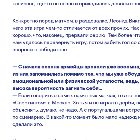
клеилось, где-то не везло и приходилось довольств
Конкретно перед матчем, в раздевалке, Леонид Викто
него эта игра чем-то отличается от всех прочих. На
хорошо, что, наконец, прервали серию. Тем более чт
нам удалось перевернуть игру, потом забить гол со с
вопросы о победителе.
— С начала сезона армейцы провели уже восемна
из них запомнились помимо тех, что мы уже обсуд
эмоциональной или физической усталости, ведь, к
высока вероятность загнать себя…
— Если говорить о самых памятных матчах, то это п
«Спортингом» в Москве. Хоть я и не играл в дерби, 
объяснять, думаю, не надо. А с португальцами вст
по сценарию. В какой-то момент было мало надежд н
сделали это.