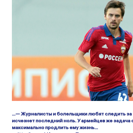
…— Журналисты и болельщики любят следить за т
исчезнет последний ноль. У армейцев же задача
максимально продлить ему жизнь…