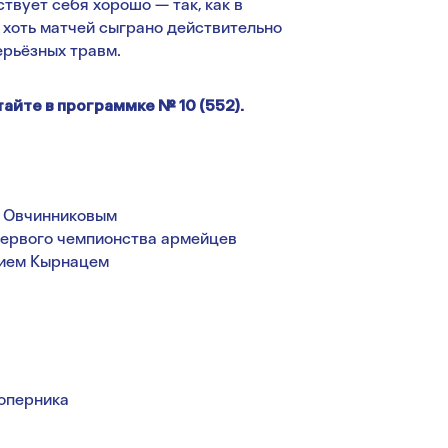
ствует себя хорошо — так, как в
 хоть матчей сыграно действительно
серьёзных травм.
йте в программке № 10 (552).
 Овчинниковым
первого чемпионства армейцев
гием Кырнацем
соперника