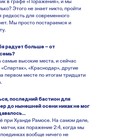
лик в графе «Поражения», и мы
ько? Этого не знает никто, пройти
ая редкость для современного
нет. Мы просто постараемся и
ту.
бя радует больше – от
осемь?
 самые высокие места, и сейчас
ё «Спартак», «Краснодар», другие
а первом месте по итогам тридцати
.
ться, последний бастион для
ер до нынешней осени никак не мог
удавалось…
щё при Хуанде Рамосе. На самом деле,
атчи, как поражение 2:4, когда мы
о поединках вообще ничего не