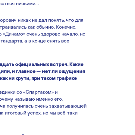
оваться ничьими…
рович никак не дал понять, что для
страивались как обычно. Конечно,
о «Динамо» очень здорово начало, но
тандарта, а в конце снять все
дцать официальных встреч. Какие
или, и главное
—
нет ли ощущения
ак ни крути, при таком графике
оединки со «Спартаком» и
почему называю именно его,
реча получилась очень захватывающей
а итоговый успех, но мы всё-таки