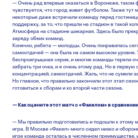
— Очень рад впервые оказаться в Воронеже, таком 
чувствуется, что город живет футболом. Также тут 
некоторые даже встречали команду перед гостинице
поддержку, за то, что пришли на стадион в такой хол
Атмосфера на стадионе шикарная. Здесь было прекра
заряду обеих команд.
Конечно, ребята — молодцы. Очень понравилась сег
самоотдачей — она была на самом высоком уровне. 
беспроигрышная серия, и многие команды теряли оч
забрать три очка, и я очень этому рад. Но в первую
концентрацией, самоотдачей. Жаль, что не сумели з
Но главное, что правильно закончили этот этап сезо
готовиться к сборам и ко второй части сезона.
— Как оцените этот матч с «Факелом» в сравнении 
— Мы правильно подготовились и подошли к этому м
игра. В Москве «Факел» много сидел низко и обороня
игре команда осталась в численном преимуществе,