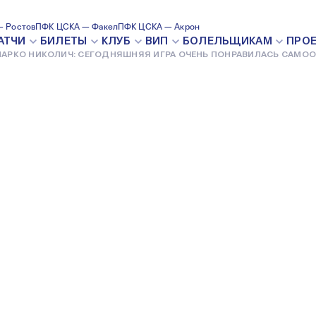
:
 Ростов
ПФК ЦСКА — Факел
ПФК ЦСКА — Акрон
АТЧИ
БИЛЕТЫ
КЛУБ
ВИП
БОЛЕЛЬЩИКАМ
ПРО
АРКО НИКОЛИЧ: СЕГОДНЯШНЯЯ ИГРА ОЧЕНЬ ПОНРАВИЛАСЬ САМО
ГРА ОЧЕНЬ