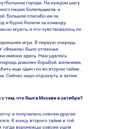
футбольном городе. На каждом шагу
много наших болельщиков, и
й. Большое спасибо им за
од и бурно болели за команду.
сно играть, и это чувствовалось по
одняшняя игра. В первую очередь
У «Факела» было отличная
ки именно здесь. Нам удалось
 очередь доволен борьбой, желанием,
абить еще один гол во втором тайме.
на. Сейчас надо отдохнуть, а затем
с тем, что был в Москве в октябре?
атчу, и получилась совсем другая
лся. К концу второго тайма в той
 и тогда воронежцы совсем ушли