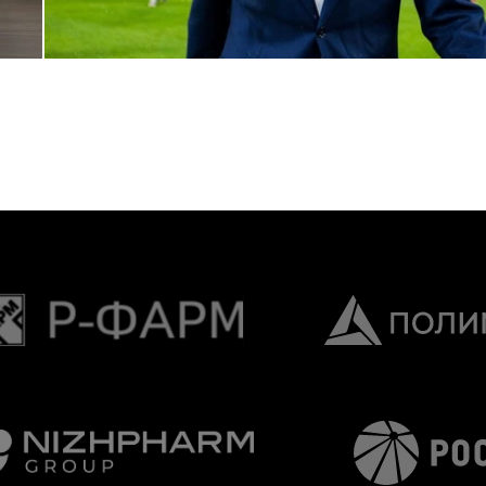
Дмитрий Игдисамов о формировании тренерского штаба
1 ИЮНЯ 2026 16:57