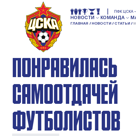
МАРКО НИКОЛИЧ
ПФК ЦСКА —
НОВОСТИ
КОМАНДА
М
ГЛАВНАЯ
НОВОСТИ
СТАТЬИ
М
СЕГОДНЯШНЯЯ И
ПОНРАВИЛАСЬ
САМООТДАЧЕЙ
ФУТБОЛИСТОВ