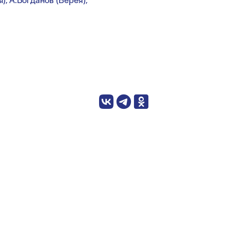
), А.Богданов (Верея);