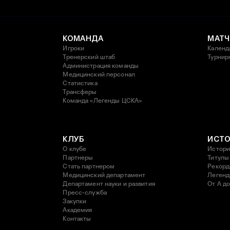
КОМАНДА
МАТЧ
Игроки
Календ
Тренерский штаб
Турнир
Администрация команды
Медицинский персонал
Статистика
Трансферы
Команда «Легенды ЦСКА»
КЛУБ
ИСТ
О клубе
Истори
Партнеры
Титулы
Стать партнером
Рекор
Медицинский департамент
Леген
Департамент науки и развития
От А до
Пресс-служба
Закупки
Академия
Контакты