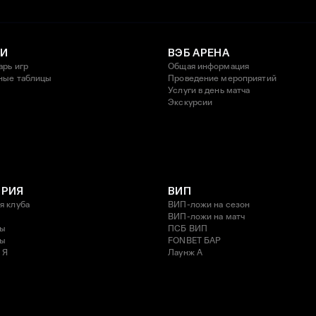
И
ВЭБ АРЕНА
арь игр
Общая информация
ные таблицы
Проведение мероприятий
Услуги в день матча
Экскурсии
ОРИЯ
ВИП
я клуба
ВИП-ложи на сезон
ВИП-ложи на матч
ды
ПСБ ВИП
ды
FONBET БАР
 Я
Лаунж A