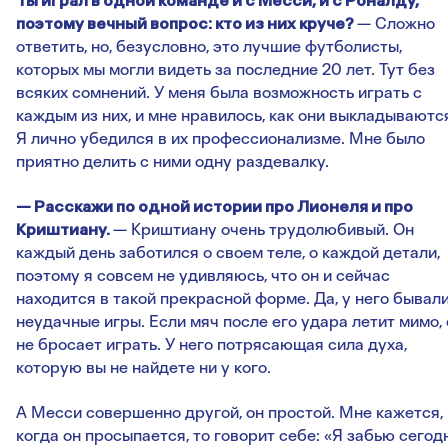
Ты играл в одной команде и с Месси, и с Роналду,
поэтому вечный вопрос: кто из них круче
?
— Сложно
ответить, но, безусловно, это лучшие футболисты,
которых мы могли видеть за последние 20 лет. Тут без
всяких сомнений. У меня была возможность играть с
каждым из них, и мне нравилось, как они выкладываютс
Я лично убедился в их профессионализме. Мне было
приятно делить с ними одну раздевалку.
— Расскажи по одной истории про Лионеля и про
Криштиану.
— Криштиану очень трудолюбивый. Он
каждый день заботился о своем теле, о каждой детали,
поэтому я совсем не удивляюсь, что он и сейчас
находится в такой прекрасной форме. Да, у него бывали
неудачные игры. Если мяч после его удара летит мимо, 
не бросает играть. У него потрясающая сила духа,
которую вы не найдете ни у кого.
А Месси совершенно другой, он простой. Мне кажется,
когда он просыпается, то говорит себе: «Я забью сегод