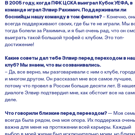
В 2005 году, когда ПФК ЦСКА выиграл Кубок УЕФА, в
команде играл Элвир Рахимич. Поддерживали ли
боснийцы нашу команду в том финале?
– Конечно, он
всегда поддерживают своих, где бы те не играли. Мы в
тогда болели за Рахимича, и я был очень рад, что он см
выиграть такой большой трофей с клубом. Это топ-
достижение!
Какие советы дал тебе Элвир перед переходом в на
клуб? Мы знаем, что вы созванивались.
– Да, все верно, мы разговаривали с ним о клубе, город
и многом другом. Он рассказал мне все самое лучшее,
потому что провел в России больше десяти лет. В наше
диалоге Элвир подтвердил мне, как обстоит все на сам
деле.
Что говорили близкие перед переездом?
— Моя сем
всегда была рядом, она моя опора. Их поддержка очень
важна для меня на протяжении всей карьеры. Каждый
выбор в моей жизни был исключительно моим, но близк