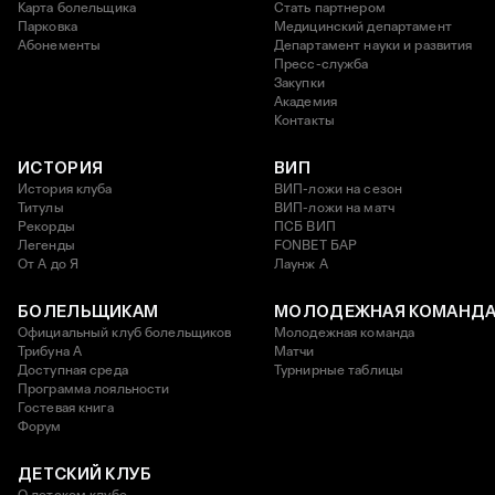
Карта болельщика
Стать партнером
Парковка
Медицинский департамент
Абонементы
Департамент науки и развития
Пресс-служба
Закупки
Академия
Контакты
ИСТОРИЯ
ВИП
История клуба
ВИП-ложи на сезон
Титулы
ВИП-ложи на матч
Рекорды
ПСБ ВИП
Легенды
FONBET БАР
От А до Я
Лаунж A
БОЛЕЛЬЩИКАМ
МОЛОДЕЖНАЯ КОМАНД
Официальный клуб болельщиков
Молодежная команда
Трибуна А
Матчи
Доступная среда
Турнирные таблицы
Программа лояльности
Гостевая книга
Форум
ДЕТСКИЙ КЛУБ