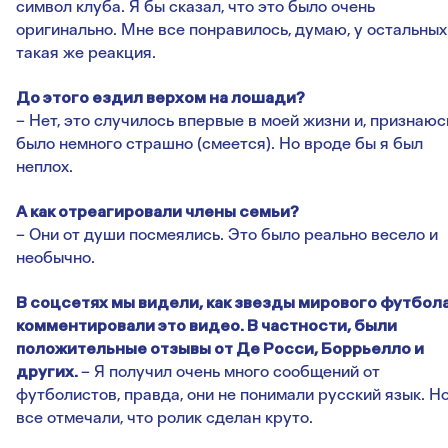
символ клуба. Я бы сказал, что это было очень
оригинально. Мне все понравилось, думаю, у остальных
такая же реакция.
До этого ездил верхом на лошади?
– Нет, это случилось впервые в моей жизни и, признаюс
было немного страшно (смеется). Но вроде бы я был
неплох.
А как отреагировали члены семьи?
– Они от души посмеялись. Это было реально весело и
необычно.
В соцсетях мы видели, как звезды мирового футбол
комментировали это видео. В частности, были
положительные отзывы от Де Росси, Боррьелло и
других.
– Я получил очень много сообщений от
футболистов, правда, они не понимали русский язык. Н
все отмечали, что ролик сделан круто.