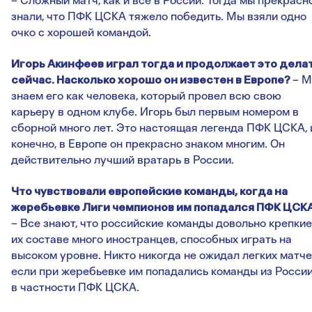
– Сложный матч, как и все в России. Тогда мы прекрасн
знали, что ПФК ЦСКА тяжело победить. Мы взяли одно
очко с хорошей командой.
Игорь Акинфеев играл тогда и продолжает это дела
сейчас. Насколько хорошо он известен в Европе?
– 
знаем его как человека, который провел всю свою
карьеру в одном клубе. Игорь был первым номером в
сборной много лет. Это настоящая легенда ПФК ЦСКА, 
конечно, в Европе он прекрасно знаком многим. Он
действительно лучший вратарь в России.
Что чувствовали европейские команды, когда на
жеребьевке Лиги чемпионов им попадался ПФК ЦСК
– Все знают, что российские команды довольно крепкие,
их составе много иностранцев, способных играть на
высоком уровне. Никто никогда не ожидал легких матче
если при жеребьевке им попадались команды из России
в частности ПФК ЦСКА.