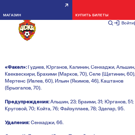
ПФК ЦСКА – ФАКЕЛ – 0:0
МАГАЗИН
КУПИТЬ БИЛЕТЫ
НОВОСТИ КОМАНДЫ
26 ОКТЯБРЯ 20
Войти
ПФК ЦСКА:
Акинфеев, Круговой (Гайич, 86), Дивеев,
Лукин, Мойзес, Келлвен (Койта, 73), Обляков, Зделар,
Файзуллаев, Пьянич (Гуарирапа, 60), Мусаев.
«Факел»:
Гудиев, Юрганов, Калинин, Сенхаджи, Альшин,
Квеквескири, Брахими (Марков, 70), Селе (Щетинин, 60)
Мертенс (Ивлев, 60), Ильин (Якимов, 46), Каштанов
(Брызгалов, 70).
Предупреждения:
Альшин, 23; Браими, 31; Юрганов, 51;
Круговой, 70; Койта, 76; Файзуллаев, 78; Зделар, 95.
Удаления:
Сенхаджи, 66.