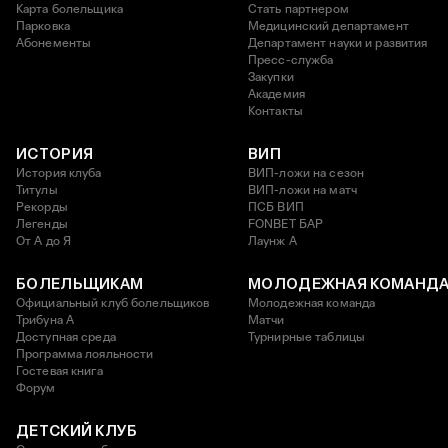
Карта болельщика
Стать партнером
Парковка
Медицинский департамент
Абонементы
Департамент науки и развития
Пресс-служба
Закупки
Академия
Контакты
ИСТОРИЯ
ВИП
История клуба
ВИП-ложи на сезон
Титулы
ВИП-ложи на матч
Рекорды
ПСБ ВИП
Легенды
FONBET БАР
От А до Я
Лаунж A
БОЛЕЛЬЩИКАМ
МОЛОДЕЖНАЯ КОМАНД
Официальный клуб болельщиков
Молодежная команда
Трибуна А
Матчи
Доступная среда
Турнирные таблицы
Программа лояльности
Гостевая книга
Форум
ДЕТСКИЙ КЛУБ