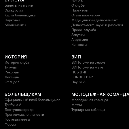
Билеты на матчи
О клубе
Экскурсии
Партнеры
Карта болельщика
Стать партнером
Парковка
Медицинский департамент
Абонементы
Департамент науки и развития
Пресс-служба
Закупки
Академия
Контакты
ИСТОРИЯ
ВИП
История клуба
ВИП-ложи на сезон
Титулы
ВИП-ложи на матч
Рекорды
ПСБ ВИП
Легенды
FONBET БАР
От А до Я
Лаунж A
БОЛЕЛЬЩИКАМ
МОЛОДЕЖНАЯ КОМАНД
Официальный клуб болельщиков
Молодежная команда
Трибуна А
Матчи
Доступная среда
Турнирные таблицы
Программа лояльности
Гостевая книга
Форум