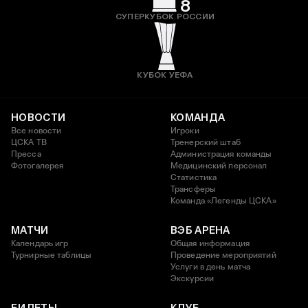
8
СУПЕРКУБОК РОССИИ
КУБОК УЕФА
НОВОСТИ
КОМАНДА
Все новости
Игроки
ЦСКА ТВ
Тренерский штаб
Пресса
Администрация команды
Фотогалерея
Медицинский персонал
Статистика
Трансферы
Команда «Легенды ЦСКА»
МАТЧИ
ВЭБ АРЕНА
Календарь игр
Общая информация
Турнирные таблицы
Проведение мероприятий
Услуги в день матча
Экскурсии
БИЛЕТЫ
КЛУБ