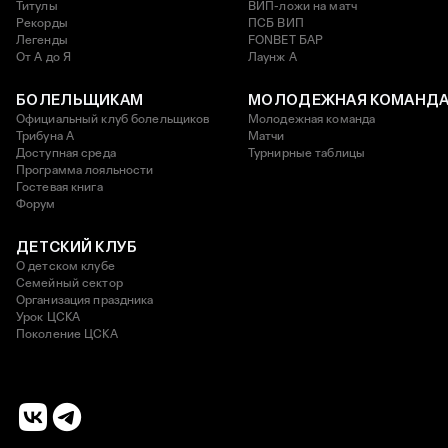
Титулы
ВИП-ложи на матч
Рекорды
ПСБ ВИП
Легенды
FONBET БАР
От А до Я
Лаунж A
БОЛЕЛЬЩИКАМ
МОЛОДЕЖНАЯ КОМАНД
Официальный клуб болельщиков
Молодежная команда
Трибуна А
Матчи
Доступная среда
Турнирные таблицы
Программа лояльности
Гостевая книга
Форум
ДЕТСКИЙ КЛУБ
О детском клубе
Семейный сектор
Организация праздника
Урок ЦСКА
Поколение ЦСКА