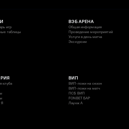
И
ВЭБ АРЕНА
арь игр
Общая информация
ные таблицы
Проведение мероприятий
Услуги в день матча
Экскурсии
ОРИЯ
ВИП
я клуба
ВИП-ложи на сезон
ВИП-ложи на матч
ды
ПСБ ВИП
ды
FONBET БАР
 Я
Лаунж A