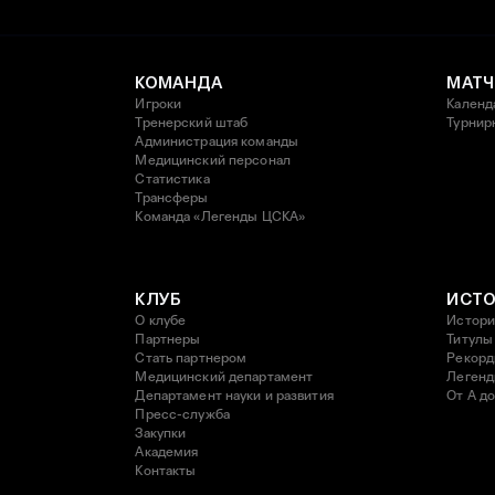
КОМАНДА
МАТЧ
Игроки
Календ
Тренерский штаб
Турнир
Администрация команды
Медицинский персонал
Статистика
Трансферы
Команда «Легенды ЦСКА»
КЛУБ
ИСТ
О клубе
Истори
Партнеры
Титулы
Стать партнером
Рекор
Медицинский департамент
Леген
Департамент науки и развития
От А до
Пресс-служба
Закупки
Академия
Контакты