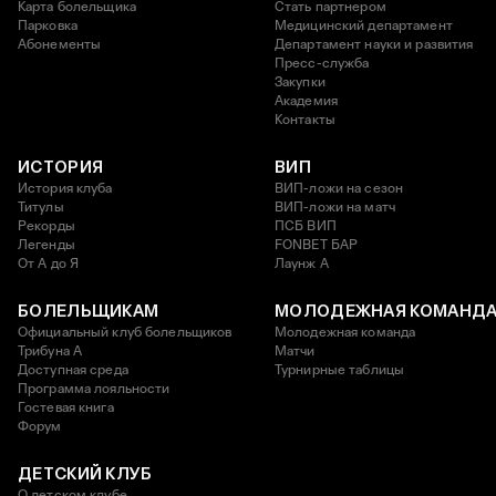
Карта болельщика
Стать партнером
Парковка
Медицинский департамент
Абонементы
Департамент науки и развития
Пресс-служба
Закупки
Академия
Контакты
ИСТОРИЯ
ВИП
История клуба
ВИП-ложи на сезон
Титулы
ВИП-ложи на матч
Рекорды
ПСБ ВИП
Легенды
FONBET БАР
От А до Я
Лаунж A
БОЛЕЛЬЩИКАМ
МОЛОДЕЖНАЯ КОМАНД
Официальный клуб болельщиков
Молодежная команда
Трибуна А
Матчи
Доступная среда
Турнирные таблицы
Программа лояльности
Гостевая книга
Форум
ДЕТСКИЙ КЛУБ
О детском клубе