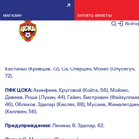
КРАСНОДАР — ПФК ЦСКА — 2:1
МАГАЗИН
КУПИТЬ БИЛЕТЫ
НОВОСТИ КОМАНДЫ
10 АВГУСТА 2
Войти
Голы:
Батчи, 45 (1:0); Дивеев, 68 (1:1); Тормена, 90 (2:1).
«Краснодар»:
Агкацев, Оласа, Коста, Батчи, Кайо
(Тормена, 19), Петров (Козлов, 82), Ленини (Черников, 83)
Кастаньо (Кривцов, 72), Са, Сперцян, Мозес (Олусегун,
72).
ПФК ЦСКА:
Акинфеев, Круговой (Койта, 56), Мойзес,
Дивеев, Роша (Лукин, 44), Гайич, Бистрович (Файзуллаев
46), Обляков, Зделар (Кисляк, 88), Мусаев, Жемалетдин
(Келлвен, 56).
Предупреждения:
Ленини, 8; Зделар, 62.