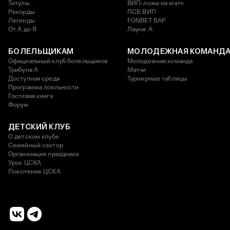
Титулы
ВИП-ложи на матч
Рекорды
ПСБ ВИП
Легенды
FONBET БАР
От А до Я
Лаунж A
БОЛЕЛЬЩИКАМ
МОЛОДЕЖНАЯ КОМАНД
Официальный клуб болельщиков
Молодежная команда
Трибуна А
Матчи
Доступная среда
Турнирные таблицы
Программа лояльности
Гостевая книга
Форум
ДЕТСКИЙ КЛУБ
О детском клубе
Семейный сектор
Организация праздника
Урок ЦСКА
Поколение ЦСКА