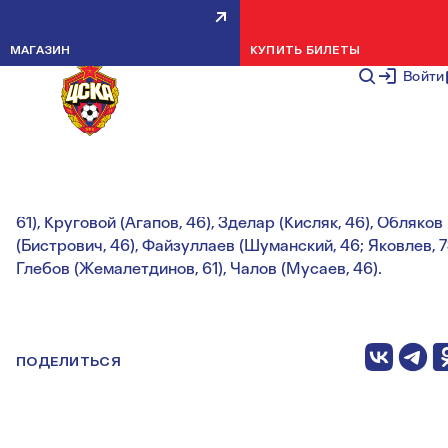
ПФК ЦСКА – ШИННИК – 2:1
МАГАЗИН
КУПИТЬ БИЛЕТЫ
НОВОСТИ КОМАНДЫ
29 ИЮНЯ 20
Войти
Голы:
Чалов, 17 (1:0). Якушевич, 39 (1:1). Мусаев, 82 (2:1).
ПФК ЦСКА:
Акинфеев (Помазун, 46), Келлвен (Гайич, 46)
Дивеев (Лукин, 46), Роша (Рядно, 61), Мойзес (Риванди,
61), Круговой (Агапов, 46), Зделар (Кисляк, 46), Обляков
(Бистрович, 46), Файзуллаев (Шуманский, 46; Яковлев, 7
Глебов (Жемалетдинов, 61), Чалов (Мусаев, 46).
ПОДЕЛИТЬСЯ