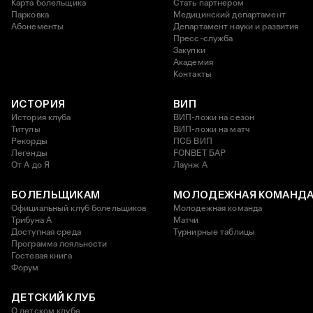
Карта болельщика
Стать партнером
Парковка
Медицинский департамент
Абонементы
Департамент науки и развития
Пресс-служба
Закупки
Академия
Контакты
ИСТОРИЯ
ВИП
История клуба
ВИП-ложи на сезон
Титулы
ВИП-ложи на матч
Рекорды
ПСБ ВИП
Легенды
FONBET БАР
От А до Я
Лаунж A
БОЛЕЛЬЩИКАМ
МОЛОДЕЖНАЯ КОМАНД
Официальный клуб болельщиков
Молодежная команда
Трибуна А
Матчи
Доступная среда
Турнирные таблицы
Программа лояльности
Гостевая книга
Форум
ДЕТСКИЙ КЛУБ
О детском клубе