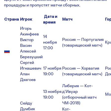
процедуры и пропустят матчи сборных.
Дата и
Страна
Игрок
Матч
Го
время
Игорь
Акинфеев
14
Россия — Португалия
Виктор
ноября
Кр
(товарищеский матч)
Васин
17:00
Алексей
Березуцкий
Сергей
Игнашевич
17 ноября
Россия — Хорватия
Ро
Алан
19:00
(товарищеский матч)
До
Дзагоев
Либерия — Кот-
13 ноября
д'Ивуар
Мо
19:00
(отборочный матч
ЧМ-2018)
Сейду
Думбия
Кот-