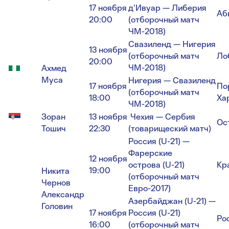
17 ноября
д'Ивуар — Либерия
Аб
20:00
(отборочный матч
ЧМ-2018)
Свазиленд — Нигерия
13 ноября
(отборочный матч
Ло
20:00
ЧМ-2018)
Ахмед
Муса
Нигерия — Свазиленд
17 ноября
По
(отборочный матч
18:00
Ха
ЧМ-2018)
Зоран
13 ноября
Чехия — Сербия
Ос
Тошич
22:30
(товарищеский матч)
Россия (U-21) —
Фарерские
12 ноября
острова (U-21)
Кр
19:00
Никита
(отборочный матч
Чернов
Евро-2017)
Александр
Азербайджан (U-21) —
Головин
17 ноября
Россия (U-21)
Ро
16:00
(отборочный матч