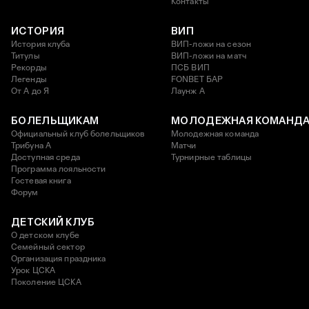
Контакты
ИСТОРИЯ
ВИП
История клуба
ВИП-ложи на сезон
Титулы
ВИП-ложи на матч
Рекорды
ПСБ ВИП
Легенды
FONBET БАР
От А до Я
Лаунж A
БОЛЕЛЬЩИКАМ
МОЛОДЕЖНАЯ КОМАНД
Официальный клуб болельщиков
Молодежная команда
Трибуна А
Матчи
Доступная среда
Турнирные таблицы
Программа лояльности
Гостевая книга
Форум
ДЕТСКИЙ КЛУБ
О детском клубе
Семейный сектор
Организация праздника
Урок ЦСКА
Поколение ЦСКА