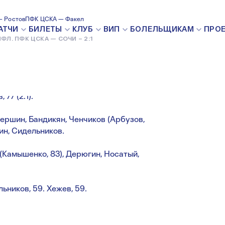
 СОЧИ – 2:1
 Ростов
ПФК ЦСКА — Факел
АТЧИ
БИЛЕТЫ
КЛУБ
ВИП
БОЛЕЛЬЩИКАМ
ПРО
ФЛ. ПФК ЦСКА — СОЧИ – 2:1
20 ОКТЯБРЯ 2023
 77 (2:1).
ершин, Бандикян, Ченчиков (Арбузов,
ин, Сидельников.
 (Камышенко, 83), Дерюгин, Носатый,
ьников, 59. Хежев, 59.