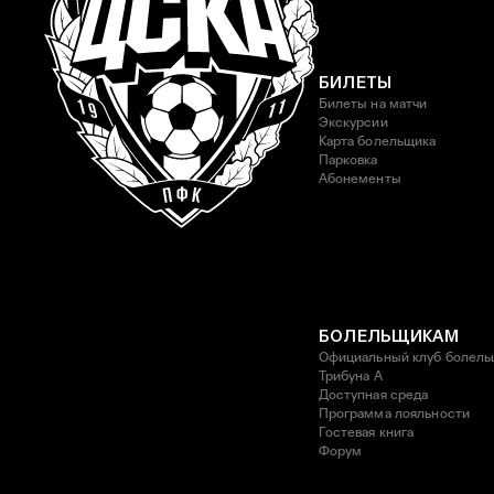
БИЛЕТЫ
Билеты на матчи
Экскурсии
Карта болельщика
Парковка
Абонементы
БОЛЕЛЬЩИКАМ
Официальный клуб болель
Трибуна А
Доступная среда
Программа лояльности
Гостевая книга
Форум