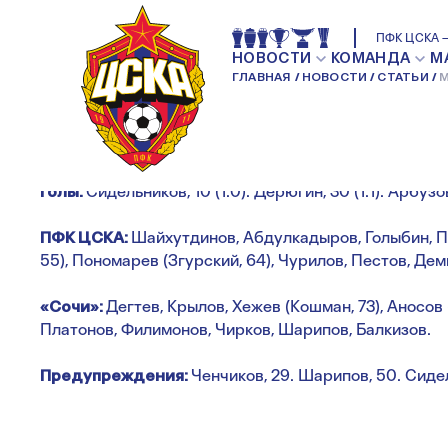
МФЛ. ПФК ЦСКА —
ПФК ЦСКА —
НОВОСТИ
КОМАНДА
М
ГЛАВНАЯ
НОВОСТИ
СТАТЬИ
М
НОВОСТИ МОЛОДЕЖКИ
Голы:
Сидельников, 10 (1:0). Дерюгин, 30 (1:1). Арбузов,
ПФК ЦСКА:
Шайхутдинов, Абдулкадыров, Голыбин, П
55), Пономарев (Згурский, 64), Чурилов, Пестов, Дем
«Сочи»:
Дегтев, Крылов, Хежев (Кошман, 73), Аносов
Платонов, Филимонов, Чирков, Шарипов, Балкизов.
Предупреждения:
Ченчиков, 29. Шарипов, 50. Сидел