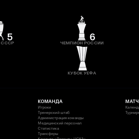
5
6
 СССР
ЧЕМПИОН РОССИИ
КУБОК УЕФА
КОМАНДА
МАТЧ
Игроки
Календ
Тренерский штаб
Турнир
Администрация команды
Медицинский персонал
Статистика
Трансферы