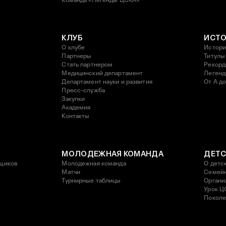
Команда «Легенды ЦСКА»
КЛУБ
ИСТ
О клубе
Истори
Партнеры
Титулы
Стать партнером
Рекор
Медицинский департамент
Леген
Департамент науки и развития
От А до
Пресс-служба
Закупки
Академия
Контакты
МОЛОДЕЖНАЯ КОМАНДА
ДЕТС
щиков
Молодежная команда
О детс
Матчи
Семейн
Турнирные таблицы
Органи
Урок Ц
Поколе