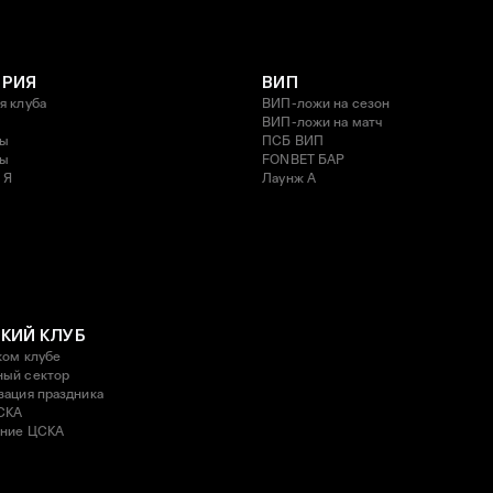
ОРИЯ
ВИП
я клуба
ВИП-ложи на сезон
ВИП-ложи на матч
ды
ПСБ ВИП
ды
FONBET БАР
 Я
Лаунж A
КИЙ КЛУБ
ком клубе
ый сектор
зация праздника
СКА
ние ЦСКА