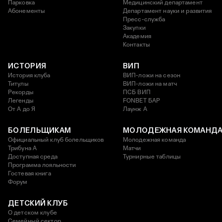
Парковка
Медицинский департамент
Абонементы
Департамент науки и развития
Пресс-служба
Закупки
Академия
Контакты
ИСТОРИЯ
ВИП
История клуба
ВИП-ложи на сезон
Титулы
ВИП-ложи на матч
Рекорды
ПСБ ВИП
Легенды
FONBET БАР
От А до Я
Лаунж A
БОЛЕЛЬЩИКАМ
МОЛОДЕЖНАЯ КОМАНД
Официальный клуб болельщиков
Молодежная команда
Трибуна А
Матчи
Доступная среда
Турнирные таблицы
Программа лояльности
Гостевая книга
Форум
ДЕТСКИЙ КЛУБ
О детском клубе
Семейный сектор