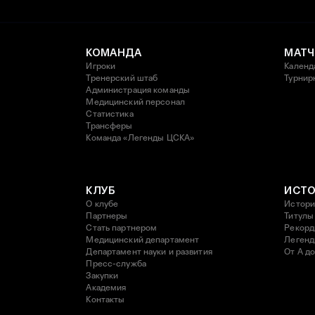
КОМАНДА
МАТЧ
Игроки
Календ
Тренерский штаб
Турнир
Администрация команды
Медицинский персонал
Статистика
Трансферы
Команда «Легенды ЦСКА»
КЛУБ
ИСТ
О клубе
Истори
Партнеры
Титулы
Стать партнером
Рекор
Медицинский департамент
Леген
Департамент науки и развития
От А до
Пресс-служба
Закупки
Академия
Контакты