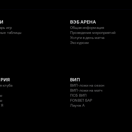
И
ВЭБ АРЕНА
арь игр
Общая информация
ные таблицы
Проведение мероприятий
Услуги в день матча
Экскурсии
ОРИЯ
ВИП
я клуба
ВИП-ложи на сезон
ВИП-ложи на матч
ды
ПСБ ВИП
ды
FONBET БАР
 Я
Лаунж A