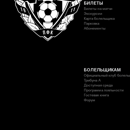
БИЛЕТЫ
Билеты на матчи
Экскурсии
Карта болельщика
Парковка
Абонементы
БОЛЕЛЬЩИКАМ
Официальный клуб болель
Трибуна А
Доступная среда
Программа лояльности
Гостевая книга
Форум