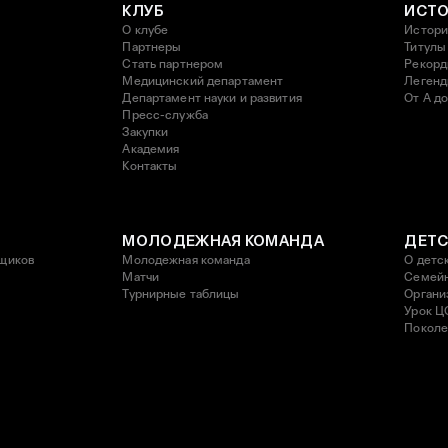
КЛУБ
ИСТ
О клубе
Истори
Партнеры
Титулы
Стать партнером
Рекор
Медицинский департамент
Леген
Департамент науки и развития
От А до
Пресс-служба
Закупки
Академия
Контакты
МОЛОДЕЖНАЯ КОМАНДА
ДЕТС
щиков
Молодежная команда
О детс
Матчи
Семейн
Турнирные таблицы
Органи
Урок Ц
Поколе