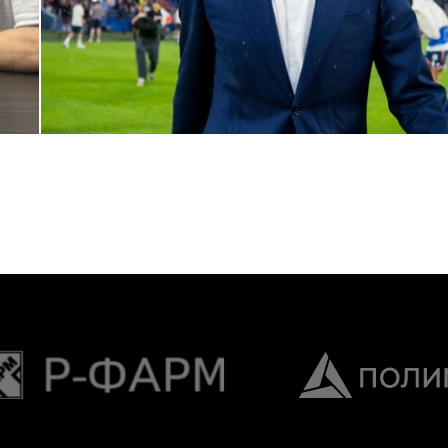
Дмитрий Игдисамов о формировании тренерского штаба
1 ИЮНЯ 2026 16:57