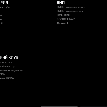
ОРИЯ
ВИП
я клуба
ВИП-ложи на сезон
ВИП-ложи на матч
ды
ПСБ ВИП
ды
FONBET БАР
 Я
Лаунж A
КИЙ КЛУБ
ком клубе
ый сектор
зация праздника
СКА
ние ЦСКА