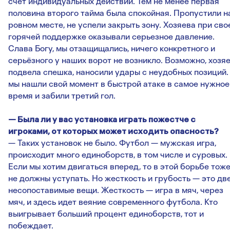
счет индивидуальных действий. Тем не менее первая
половина второго тайма была спокойная. Пропустили н
ровном месте, не успели закрыть зону. Хозяева при сво
горячей поддержке оказывали серьезное давление.
Слава Богу, мы отзащищались, ничего конкретного и
серьёзного у наших ворот не возникло. Возможно, хозя
подвела спешка, наносили удары с неудобных позиций.
мы нашли свой момент в быстрой атаке в самое нужное
время и забили третий гол.
— Была ли у вас установка играть пожестче с
игроками, от которых может исходить опасность?
— Таких установок не было. Футбол — мужская игра,
происходит много единоборств, в том числе и суровых.
Если мы хотим двигаться вперед, то в этой борьбе тож
не должны уступать. Но жесткость и грубость — это дв
несопоставимые вещи. Жесткость — игра в мяч, через
мяч, и здесь идет веяние современного футбола. Кто
выигрывает больший процент единоборств, тот и
побеждает.