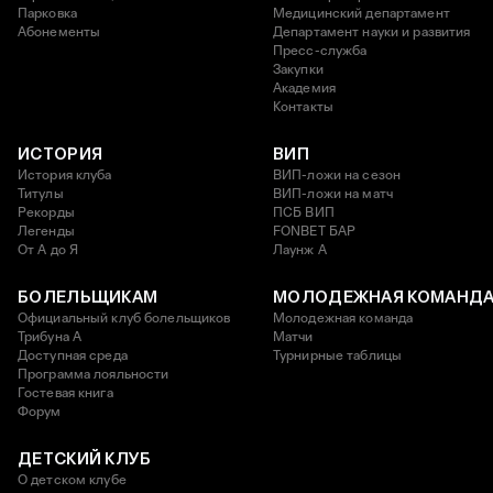
Парковка
Медицинский департамент
Абонементы
Департамент науки и развития
Пресс-служба
Закупки
Академия
Контакты
ИСТОРИЯ
ВИП
История клуба
ВИП-ложи на сезон
Титулы
ВИП-ложи на матч
Рекорды
ПСБ ВИП
Легенды
FONBET БАР
От А до Я
Лаунж A
БОЛЕЛЬЩИКАМ
МОЛОДЕЖНАЯ КОМАНД
Официальный клуб болельщиков
Молодежная команда
Трибуна А
Матчи
Доступная среда
Турнирные таблицы
Программа лояльности
Гостевая книга
Форум
ДЕТСКИЙ КЛУБ
О детском клубе