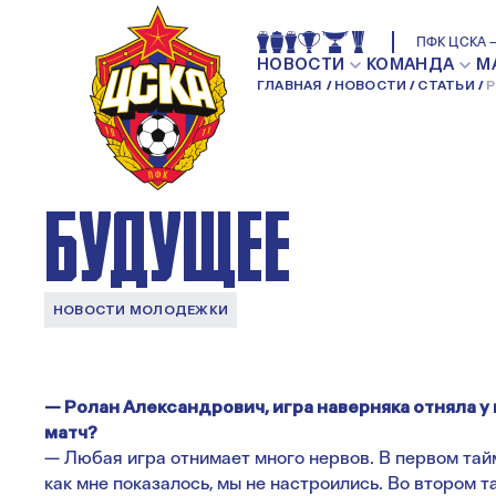
РОЛАН ГУСЕВ: У
ПФК ЦСКА —
НОВОСТИ
КОМАНДА
М
ГЛАВНАЯ
НОВОСТИ
СТАТЬИ
Р
РЕБЯТ ОЧЕНЬ ХО
БУДУЩЕЕ
НОВОСТИ МОЛОДЕЖКИ
— Ролан Александрович, игра наверняка отняла у 
матч?
— Любая игра отнимает много нервов. В первом тай
как мне показалось, мы не настроились. Во втором 