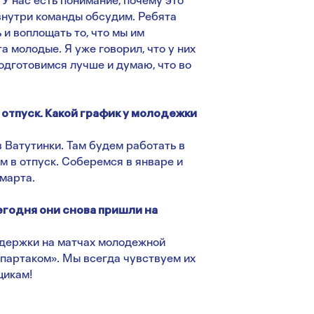
 У нас есть понимание, почему это
внутри команды обсудим. Ребята
 и воплощать то, что мы им
а молодые. Я уже говорил, что у них
одготовимся лучше и думаю, что во
 отпуск. Какой график у молодежки
в Ватутинки. Там будем работать в
м в отпуск. Соберемся в январе и
 марта.
годня они снова пришли на
ддержки на матчах молодежной
Спартаком». Мы всегда чувствуем их
щикам!