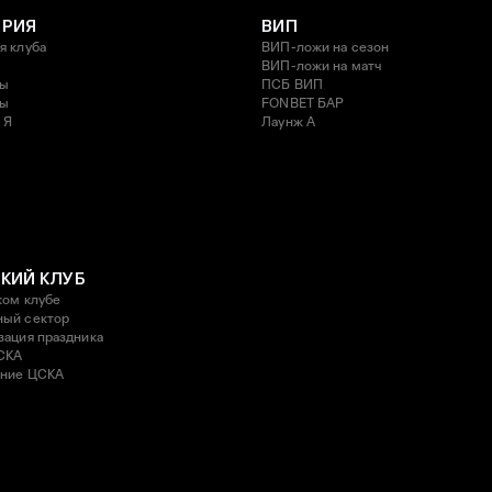
ОРИЯ
ВИП
я клуба
ВИП-ложи на сезон
ВИП-ложи на матч
ды
ПСБ ВИП
ды
FONBET БАР
 Я
Лаунж A
КИЙ КЛУБ
ком клубе
ый сектор
зация праздника
СКА
ние ЦСКА