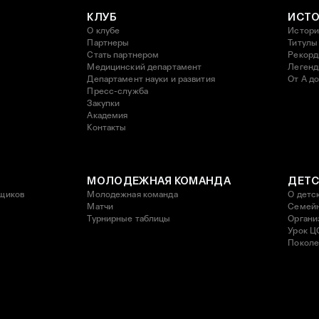
КЛУБ
ИСТ
О клубе
Истори
Партнеры
Титулы
Стать партнером
Рекор
Медицинский департамент
Леген
Департамент науки и развития
От А до
Пресс-служба
Закупки
Академия
Контакты
МОЛОДЕЖНАЯ КОМАНДА
ДЕТС
щиков
Молодежная команда
О детс
Матчи
Семейн
Турнирные таблицы
Органи
Урок Ц
Поколе