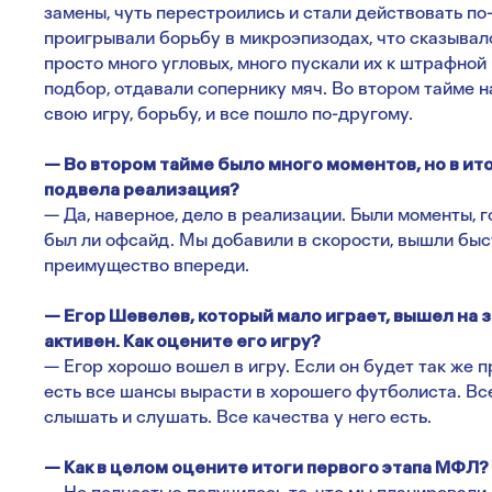
замены, чуть перестроились и стали действовать по
проигрывали борьбу в микроэпизодах, что сказывало
просто много угловых, много пускали их к штрафной
подбор, отдавали сопернику мяч. Во втором тайме н
свою игру, борьбу, и все пошло по-другому.
— Во втором тайме было много моментов, но в ито
подвела реализация?
— Да, наверное, дело в реализации. Были моменты, 
был ли офсайд. Мы добавили в скорости, вышли быс
преимущество впереди.
— Егор Шевелев, который мало играет, вышел на 
активен. Как оцените его игру?
— Егор хорошо вошел в игру. Если он будет так же п
есть все шансы вырасти в хорошего футболиста. Все 
слышать и слушать. Все качества у него есть.
— Как в целом оцените итоги первого этапа МФЛ?