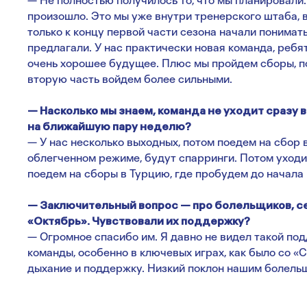
— Не полностью получилось то, что мы планировали.
произошло. Это мы уже внутри тренерского штаба, 
только к концу первой части сезона начали понимать
предлагали. У нас практически новая команда, ребят
очень хорошее будущее. Плюс мы пройдем сборы, п
вторую часть войдем более сильными.
— Насколько мы знаем, команда не уходит сразу в
на ближайшую пару неделю?
— У нас несколько выходных, потом поедем на сбор 
облегченном режиме, будут спарринги. Потом уходи
поедем на сборы в Турцию, где пробудем до начала
— Заключительный вопрос — про болельщиков, се
«Октябрь». Чувствовали их поддержку?
— Огромное спасибо им. Я давно не видел такой по
команды, особенно в ключевых играх, как было со «
дыхание и поддержку. Низкий поклон нашим болель