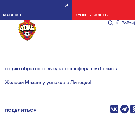
МИХАИЛ ЗАБОТКИН ПЕРЕШЕЛ В
МАГАЗИН
КУПИТЬ БИЛЕТЫ
ЛИПЕЦКИЙ МЕТАЛЛУРГ
Войти
НОВОСТИ МОЛОДЕЖКИ
25 АВГУСТА 2
Михаил Заботкин подписал с «Металлургом»
полноценный контракт. Соглашение предусматривает
опцию обратного выкупа трансфера футболиста.
Желаем Михаилу успехов в Липецке!
ПОДЕЛИТЬСЯ