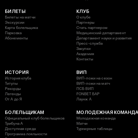
БИЛЕТЫ
КЛУБ
Билеты на матчи
О клубе
Экскурсии
Партнеры
Карта болельщика
Стать партнером
Парковка
Медицинский департамент
Абонементы
Департамент науки и развития
Пресс-служба
Закупки
Академия
Контакты
ИСТОРИЯ
ВИП
История клуба
ВИП-ложи на сезон
Титулы
ВИП-ложи на матч
Рекорды
ПСБ ВИП
Легенды
FONBET БАР
От А до Я
Лаунж A
БОЛЕЛЬЩИКАМ
МОЛОДЕЖНАЯ КОМАНД
Официальный клуб болельщиков
Молодежная команда
Трибуна А
Матчи
Доступная среда
Турнирные таблицы
Программа лояльности