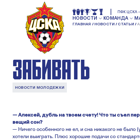
АЛЕКСЕЙ СУХАРЕ
ПФК ЦСКА —
НОВОСТИ
КОМАНДА
М
ГЛАВНАЯ
НОВОСТИ
СТАТЬИ
А
ПОДАЧ МЫ ПРОС
ЗАБИВАТЬ
НОВОСТИ МОЛОДЕЖКИ
— Алексей, дубль на твоем счету! Что ты съел пе
вещий сон?
— Ничего особенного не ел, и сна никакого не было 
хотели выиграть. Плюс хорошие подачи со стандарто