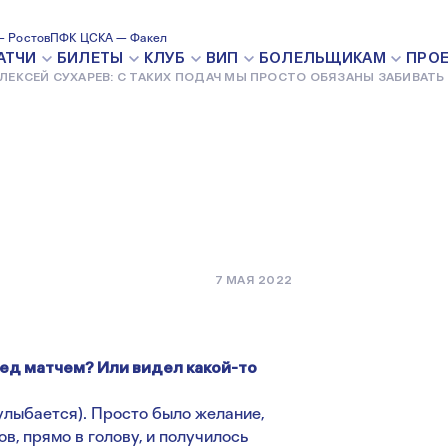
В: С ТАКИХ
 Ростов
ПФК ЦСКА — Факел
АТЧИ
БИЛЕТЫ
КЛУБ
ВИП
БОЛЕЛЬЩИКАМ
ПРО
ЛЕКСЕЙ СУХАРЕВ: С ТАКИХ ПОДАЧ МЫ ПРОСТО ОБЯЗАНЫ ЗАБИВАТЬ
ТО ОБЯЗАНЫ
7 МАЯ 2022
ред матчем? Или видел какой-то
(улыбается). Просто было желание,
в, прямо в голову, и получилось