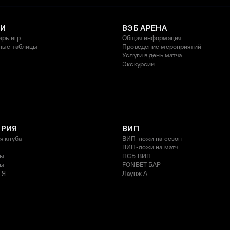
И
ВЭБ АРЕНА
арь игр
Общая информация
ные таблицы
Проведение мероприятий
Услуги в день матча
Экскурсии
ОРИЯ
ВИП
я клуба
ВИП-ложи на сезон
ВИП-ложи на матч
ды
ПСБ ВИП
ды
FONBET БАР
 Я
Лаунж A