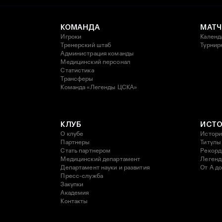
КОМАНДА
МАТЧ
Игроки
Календ
Тренерский штаб
Турнир
Администрация команды
Медицинский персонал
Статистика
Трансферы
Команда «Легенды ЦСКА»
КЛУБ
ИСТ
О клубе
Истори
Партнеры
Титулы
Стать партнером
Рекор
Медицинский департамент
Леген
Департамент науки и развития
От А до
Пресс-служба
Закупки
Академия
Контакты