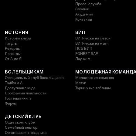
Пресс-служба
Закупки
Академия
Контакты
ИСТОРИЯ
ВИП
История клуба
ВИП-ложи на сезон
Титулы
ВИП-ложи на матч
Рекорды
ПСБ ВИП
Легенды
FONBET БАР
От А до Я
Лаунж A
БОЛЕЛЬЩИКАМ
МОЛОДЕЖНАЯ КОМАНД
Официальный клуб болельщиков
Молодежная команда
Трибуна А
Матчи
Доступная среда
Турнирные таблицы
Программа лояльности
Гостевая книга
Форум
ДЕТСКИЙ КЛУБ
О детском клубе
Семейный сектор
Организация праздника