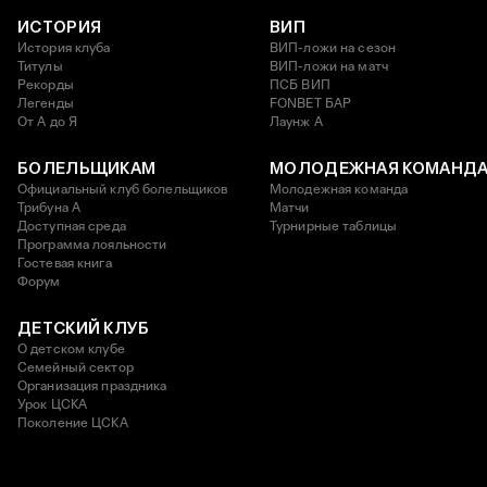
ИСТОРИЯ
ВИП
История клуба
ВИП-ложи на сезон
Титулы
ВИП-ложи на матч
Рекорды
ПСБ ВИП
Легенды
FONBET БАР
От А до Я
Лаунж A
БОЛЕЛЬЩИКАМ
МОЛОДЕЖНАЯ КОМАНД
Официальный клуб болельщиков
Молодежная команда
Трибуна А
Матчи
Доступная среда
Турнирные таблицы
Программа лояльности
Гостевая книга
Форум
ДЕТСКИЙ КЛУБ
О детском клубе
Семейный сектор
Организация праздника
Урок ЦСКА
Поколение ЦСКА