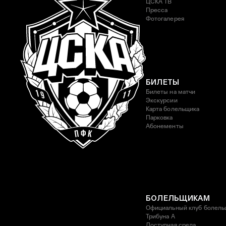
ЦСКА ТВ
Пресса
Фотогалерея
БИЛЕТЫ
Билеты на матчи
Экскурсии
Карта болельщика
Парковка
Абонементы
БОЛЕЛЬЩИКАМ
Официальный клуб болель
Трибуна А
Доступная среда