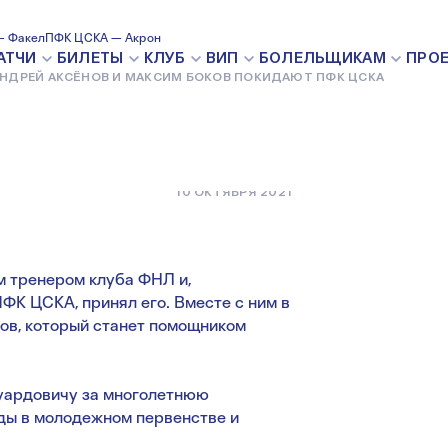
В И МАКСИМ
— Факел
ПФК ЦСКА — Акрон
АТЧИ
БИЛЕТЫ
КЛУБ
ВИП
БОЛЕЛЬЩИКАМ
ПРО
НДРЕЙ АКСЁНОВ И МАКСИМ БОКОВ ПОКИДАЮТ ПФК ЦСКА
Т ПФК ЦСКА
10 ОКТЯБРЯ 2021
м тренером клуба ФНЛ и,
ФК ЦСКА, принял его. Вместе с ним в
ов, который станет помощником
уардовичу за многолетнюю
еды в молодежном первенстве и