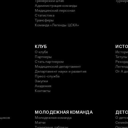
Тренерский штаб
Турнир
Администрация команды
Медицинский персонал
Статистика
Трансферы
Команда «Легенды ЦСКА»
КЛУБ
ИСТ
О клубе
Истори
Партнеры
Титулы
Стать партнером
Рекор
Медицинский департамент
Леген
Департамент науки и развития
От А до
Пресс-служба
Закупки
Академия
Контакты
МОЛОДЕЖНАЯ КОМАНДА
ДЕТС
щиков
Молодежная команда
О детс
Матчи
Семейн
Турнирные таблицы
Органи