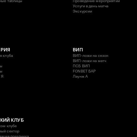
ные таблицы
Проведение мероприятий
Услуги в день матча
Экскурсии
ОРИЯ
ВИП
я клуба
ВИП-ложи на сезон
ВИП-ложи на матч
ды
ПСБ ВИП
ды
FONBET БАР
 Я
Лаунж A
КИЙ КЛУБ
ком клубе
ый сектор
зация праздника