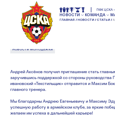
АНДРЕЙ АКСЁНО
ПФК ЦСКА 
НОВОСТИ
КОМАНДА
М
ГЛАВНАЯ
НОВОСТИ
СТАТЬИ
А
БОКОВ ПОКИДАЮ
НОВОСТИ МОЛОДЕЖКИ
Андрей Аксёнов получил приглашение стать главны
заручившись поддержкой со стороны руководства П
ивановский «Текстильщик» отправится и Максим Бок
главного тренера.
Мы благодарны Андрею Евгеньевичу и Максиму Эд
успешную работу в армейском клубе, за яркие поб
желаем им успеха в дальнейшей карьере!