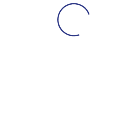
Новости молодежки
МФЛ. ПФК ЦСКА – Динамо (Москва
– 3:1
1 мая 2026 15:37
Новости молодежки
МФЛ. Пари НН — ПФК ЦСКА — 0:5
апреля 2026 14:21