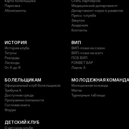
Карта болельщика
Стать партнером
Парковка
Медицинский департамент
Абонементы
Департамент науки и развития
Пресс-служба
Закупки
Академия
Контакты
ИСТОРИЯ
ВИП
История клуба
ВИП-ложи на сезон
Титулы
ВИП-ложи на матч
Рекорды
ПСБ ВИП
Легенды
FONBET БАР
От А до Я
Лаунж A
БОЛЕЛЬЩИКАМ
МОЛОДЕЖНАЯ КОМАНД
Официальный клуб болельщиков
Молодежная команда
Трибуна А
Матчи
Доступная среда
Турнирные таблицы
Программа лояльности
Гостевая книга
Форум
ДЕТСКИЙ КЛУБ
О детском клубе