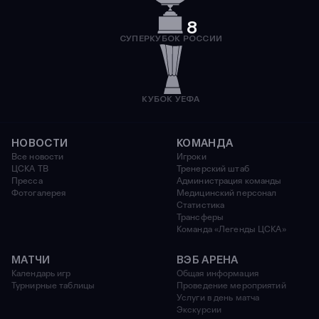
8
СУПЕРКУБОК РОССИИ
КУБОК УЕФА
НОВОСТИ
КОМАНДА
Все новости
Игроки
ЦСКА ТВ
Тренерский штаб
Пресса
Администрация команды
Фотогалерея
Медицинский персонал
Статистика
Трансферы
Команда «Легенды ЦСКА»
МАТЧИ
ВЭБ АРЕНА
Календарь игр
Общая информация
Турнирные таблицы
Проведение мероприятий
Услуги в день матча
Экскурсии