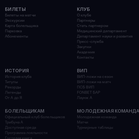
БИЛЕТЫ
КЛУБ
Билеты на матчи
О клубе
Экскурсии
Партнеры
Карта болельщика
Стать партнером
Парковка
Медицинский департамент
Абонементы
Департамент науки и развития
Пресс-служба
Закупки
Академия
Контакты
ИСТОРИЯ
ВИП
История клуба
ВИП-ложи на сезон
Титулы
ВИП-ложи на матч
Рекорды
ПСБ ВИП
Легенды
FONBET БАР
От А до Я
Лаунж A
БОЛЕЛЬЩИКАМ
МОЛОДЕЖНАЯ КОМАНД
Официальный клуб болельщиков
Молодежная команда
Трибуна А
Матчи
Доступная среда
Турнирные таблицы
Программа лояльности
Гостевая книга