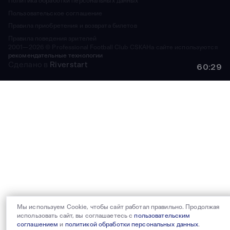
Политика обработки персональных данных
Пользовательское соглашение
Правила приобретения и возврата билетов
Правила поведения зрителей
2001—2026 © Professional Football Club CSKA
На сайте используются
рекомендательные технологии
Сделано в
Riverstart
60:29
Мы используем Cookie, чтобы сайт работал правильно. Продолжая
использовать сайт, вы соглашаетесь с
пользовательским
соглашением
и
политикой обработки персональных данных
.