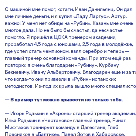
С машиной мне помог, кстати, Иван Данильянц. Он дал
мне личные деньги, и я купил «Ладу Ларгус». Артур,
важно! У меня нет обиды на «Рубин». Казань мне очень
многое дала. Но не было бы счастья, да несчастье
помогло. Я пришёл в ЦСКА тренером академии,
проработал 4,5 года с юношами, 2,5 года в молодёжке,
где успел стать чемпионом, взял серебро и теперь —
главный тренер основной команды. При этом ещё раз
повторю: я очень благодарен «Рубину», Курбану
Бекиевичу, Ивану Альбертовичу. Благодарен ещё и за то
что когда-то они привезли в «Рубин» испанских
методистов. Из-под их крыла вышло много специалисто
— В пример тут можно привести не только тебя.
— Игорь Родькин в «Акроне» старший тренер академии,
Илья Родькин в «Чертаново» главный тренер, Ринат
Мифтахов тренирует команду в Дагестане, Глеб
Пресняков в «Балтике», Павел Зотов в Хабаровске,