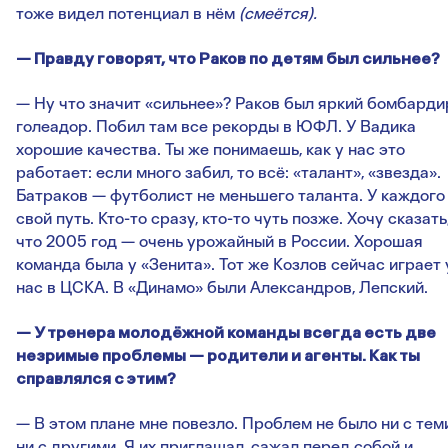
тоже видел потенциал в нём
(смеётся).
— Правду говорят, что Раков по детям был сильнее?
— Ну что значит «сильнее»? Раков был яркий бомбарди
голеадор. Побил там все рекорды в ЮФЛ. У Вадика
хорошие качества. Ты же понимаешь, как у нас это
работает: если много забил, то всё: «талант», «звезда».
Батраков — футболист не меньшего таланта. У каждого
свой путь. Кто-то сразу, кто-то чуть позже. Хочу сказать
что 2005 год — очень урожайный в России. Хорошая
команда была у «Зенита». Тот же Козлов сейчас играет 
нас в ЦСКА. В «Динамо» были Александров, Лепский.
— У тренера молодёжной команды всегда есть две
незримые проблемы — родители и агенты. Как ты
справлялся с этим?
— В этом плане мне повезло. Проблем не было ни с теми
ни с другими. Я их приглашал, сажал перед собой и