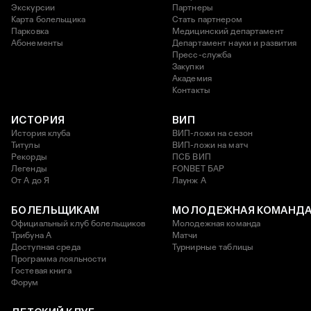
Экскурсии
Партнеры
Карта болельщика
Стать партнером
Парковка
Медицинский департамент
Абонементы
Департамент науки и развития
Пресс-служба
Закупки
Академия
Контакты
ИСТОРИЯ
ВИП
История клуба
ВИП-ложи на сезон
Титулы
ВИП-ложи на матч
Рекорды
ПСБ ВИП
Легенды
FONBET БАР
От А до Я
Лаунж A
БОЛЕЛЬЩИКАМ
МОЛОДЕЖНАЯ КОМАНД
Официальный клуб болельщиков
Молодежная команда
Трибуна А
Матчи
Доступная среда
Турнирные таблицы
Программа лояльности
Гостевая книга
Форум