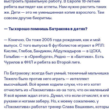
выстроить правильную работу. В Европе 18-летние
ребята выглядят как атлеты. Нам нужно растить таких
же. Дети — это не уменьшенная копия взрослого. Там
совсем другие биоритмы.
— Ты хорошо помнишь Батракова в детях?
— Конечно. Он тоже 2005 года рождения, как и мой
выпуск. С того выпуска 6 футболистов играют в РПЛ:
Кисляк, Глебов, Бандикян, Абдулкадыров — в ЦСКА,
Голыбин — в «Оренбурге», Рядно — в «Балтике». Есть
Чурилов в ФНЛ и ребята во Второй лиге.
По Батракову: всегда был умный, техничный мальчишка
Тяжело было против него играть — интеллект
высочайший. Всё время ходили слухи, что его хотят
отчислить из «Локомотива» из-за того, что он маленький
Я всё время ждал этого. Думал, что если отчислят, я его
руками и ногами заберу. Но, к моему сожалению, у
«Локомотива» работал тренер Слава Вашкевич, которы