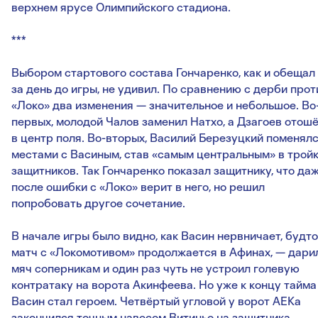
верхнем ярусе Олимпийского стадиона.
***
Выбором стартового состава Гончаренко, как и обещал
за день до игры, не удивил. По сравнению с дерби прот
«Локо» два изменения — значительное и небольшое. Во
первых, молодой Чалов заменил Натхо, а Дзагоев отош
в центр поля. Во-вторых, Василий Березуцкий поменял
местами с Васиным, став «самым центральным» в трой
защитников. Так Гончаренко показал защитнику, что да
после ошибки с «Локо» верит в него, но решил
попробовать другое сочетание.
В начале игры было видно, как Васин нервничает, будто
матч с «Локомотивом» продолжается в Афинах, — дари
мяч соперникам и один раз чуть не устроил голевую
контратаку на ворота Акинфеева. Но уже к концу тайма
Васин стал героем. Четвёртый угловой у ворот АЕКа
закончился точным навесом Витиньо на защитника,