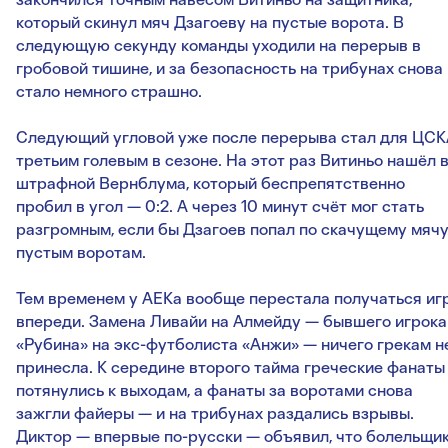
который скинул мяч Дзагоеву на пустые ворота. В
следующую секунду команды уходили на перерыв в
гробовой тишине, и за безопасность на трибунах снова
стало немного страшно.
Следующий угловой уже после перерыва стал для ЦС
третьим голевым в сезоне. На этот раз Витиньо нашёл 
штрафной Вернблума, который беспрепятственно
пробил в угол — 0:2. А через 10 минут счёт мог стать
разгромным, если бы Дзагоев попал по скачущему мячу
пустым воротам.
Тем временем у АЕКа вообще перестала получаться иг
впереди. Замена Ливайи на Алмейду — бывшего игрока
«Рубина» на экс-футболиста «Анжи» — ничего грекам н
принесла. К середине второго тайма греческие фанаты
потянулись к выходам, а фанаты за воротами снова
зажгли файеры — и на трибунах раздались взрывы.
Диктор — впервые по-русски — объявил, что болельщи