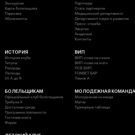
Экскурсии
Партнеры
Карта болельщика
Стать партнером
Парковка
Медицинский департамент
Абонементы
Департамент науки и развития
Пресс-служба
Закупки
Академия
Контакты
ИСТОРИЯ
ВИП
История клуба
ВИП-ложи на сезон
Титулы
ВИП-ложи на матч
Рекорды
ПСБ ВИП
Легенды
FONBET БАР
От А до Я
Лаунж A
БОЛЕЛЬЩИКАМ
МОЛОДЕЖНАЯ КОМАНД
Официальный клуб болельщиков
Молодежная команда
Трибуна А
Матчи
Доступная среда
Турнирные таблицы
Программа лояльности
Гостевая книга
Форум