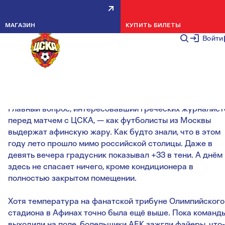
ДВА УГЛОВЫХ — И СЕРИИ КОНЕЦ! КАК
ЦСКА ПОБЕДИЛ АФИНСКУЮ ЖАРУ
МАГАЗИН
КУПИТЬ БИЛЕТЫ
@ ЧЕМПИОНАТ.COM
26 ИЮЛЯ 2
Войти
Долгожданный сухой матч Акинфеева в Лиге чемпионов и
первая победа Гончаренко в еврокубках вместе с ЦСКА.
Источник:
http://championat.com/
Главный вопрос, интересовавший греческих журналист
перед матчем с ЦСКА, — как футболисты из Москвы
выдержат афинскую жару. Как будто знали, что в этом
году лето прошло мимо российской столицы. Даже в
девять вечера градусник показывал +33 в тени. А днём
здесь не спасает ничего, кроме кондиционера в
полностью закрытом помещении.
Хотя температура на фанатской трибуне Олимпийского
стадиона в Афинах точно была ещё выше. Пока команд
выходили на поле, болельщики АЕК зажгли файеры, что-