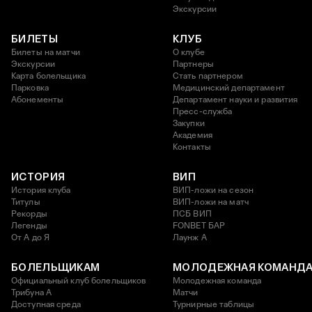
Экскурсии
БИЛЕТЫ
КЛУБ
Билеты на матчи
О клубе
Экскурсии
Партнеры
Карта болельщика
Стать партнером
Парковка
Медицинский департамент
Абонементы
Департамент науки и развития
Пресс-служба
Закупки
Академия
Контакты
ИСТОРИЯ
ВИП
История клуба
ВИП-ложи на сезон
Титулы
ВИП-ложи на матч
Рекорды
ПСБ ВИП
Легенды
FONBET БАР
От А до Я
Лаунж A
БОЛЕЛЬЩИКАМ
МОЛОДЕЖНАЯ КОМАНД
Официальный клуб болельщиков
Молодежная команда
Трибуна А
Матчи
Доступная среда
Турнирные таблицы