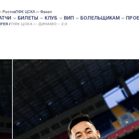
 Ростов
ПФК ЦСКА — Факел
26 НОЯБРЯ 2023
АТЧИ
БИЛЕТЫ
КЛУБ
ВИП
БОЛЕЛЬЩИКАМ
ПРО
РЕЯ
ПФК ЦСКА — ДИНАМО – 2:3