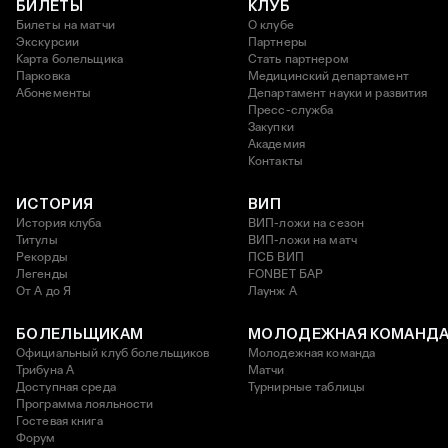
БИЛЕТЫ
КЛУБ
Билеты на матчи
О клубе
Экскурсии
Партнеры
Карта болельщика
Стать партнером
Парковка
Медицинский департамент
Абонементы
Департамент науки и развития
Пресс-служба
Закупки
Академия
Контакты
ИСТОРИЯ
ВИП
История клуба
ВИП-ложи на сезон
Титулы
ВИП-ложи на матч
Рекорды
ПСБ ВИП
Легенды
FONBET БАР
От А до Я
Лаунж A
БОЛЕЛЬЩИКАМ
МОЛОДЕЖНАЯ КОМАНД
Официальный клуб болельщиков
Молодежная команда
Трибуна А
Матчи
Доступная среда
Турнирные таблицы
Программа лояльности
Гостевая книга
Форум