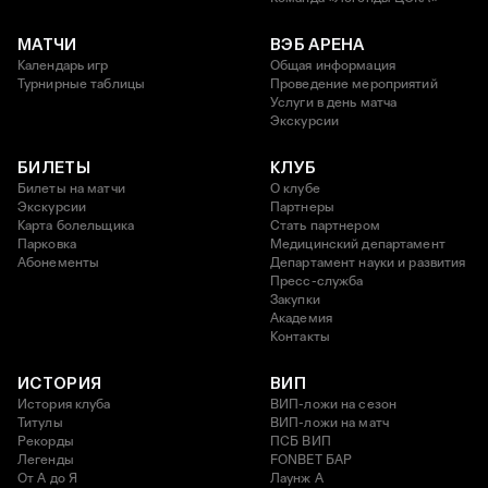
МАТЧИ
ВЭБ АРЕНА
Календарь игр
Общая информация
Турнирные таблицы
Проведение мероприятий
Услуги в день матча
Экскурсии
БИЛЕТЫ
КЛУБ
Билеты на матчи
О клубе
Экскурсии
Партнеры
Карта болельщика
Стать партнером
Парковка
Медицинский департамент
Абонементы
Департамент науки и развития
Пресс-служба
Закупки
Академия
Контакты
ИСТОРИЯ
ВИП
История клуба
ВИП-ложи на сезон
Титулы
ВИП-ложи на матч
Рекорды
ПСБ ВИП
Легенды
FONBET БАР
От А до Я
Лаунж A