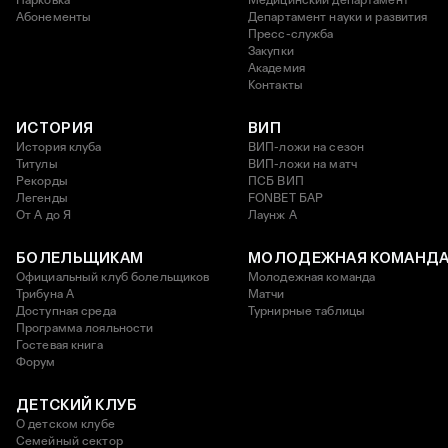
Парковка
Медицинский департамент
Абонементы
Департамент науки и развития
Пресс-служба
Закупки
Академия
Контакты
ИСТОРИЯ
ВИП
История клуба
ВИП-ложи на сезон
Титулы
ВИП-ложи на матч
Рекорды
ПСБ ВИП
Легенды
FONBET БАР
От А до Я
Лаунж A
БОЛЕЛЬЩИКАМ
МОЛОДЕЖНАЯ КОМАНД
Официальный клуб болельщиков
Молодежная команда
Трибуна А
Матчи
Доступная среда
Турнирные таблицы
Программа лояльности
Гостевая книга
Форум
ДЕТСКИЙ КЛУБ
О детском клубе
Семейный сектор