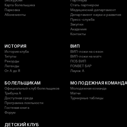
Экскурсии
Партнеры
Карта болельщика
Стать партнером
Парковка
Медицинский департамент
Абонементы
Департамент науки и развития
Пресс-служба
Закупки
Академия
Контакты
ИСТОРИЯ
ВИП
История клуба
ВИП-ложи на сезон
Титулы
ВИП-ложи на матч
Рекорды
ПСБ ВИП
Легенды
FONBET БАР
От А до Я
Лаунж A
БОЛЕЛЬЩИКАМ
МОЛОДЕЖНАЯ КОМАНД
Официальный клуб болельщиков
Молодежная команда
Трибуна А
Матчи
Доступная среда
Турнирные таблицы
Программа лояльности
Гостевая книга
Форум
ДЕТСКИЙ КЛУБ