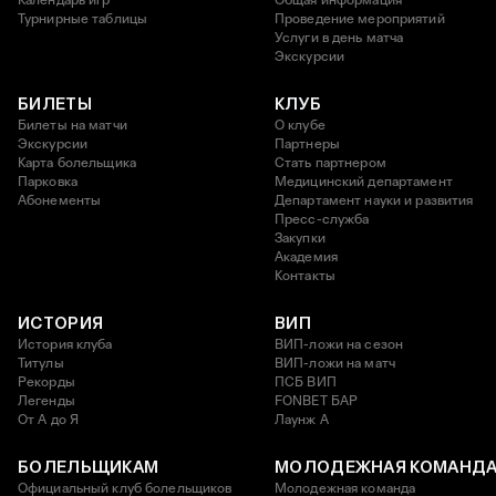
Календарь игр
Общая информация
Турнирные таблицы
Проведение мероприятий
Услуги в день матча
Экскурсии
БИЛЕТЫ
КЛУБ
Билеты на матчи
О клубе
Экскурсии
Партнеры
Карта болельщика
Стать партнером
Парковка
Медицинский департамент
Абонементы
Департамент науки и развития
Пресс-служба
Закупки
Академия
Контакты
ИСТОРИЯ
ВИП
История клуба
ВИП-ложи на сезон
Титулы
ВИП-ложи на матч
Рекорды
ПСБ ВИП
Легенды
FONBET БАР
От А до Я
Лаунж A
БОЛЕЛЬЩИКАМ
МОЛОДЕЖНАЯ КОМАНД
Официальный клуб болельщиков
Молодежная команда