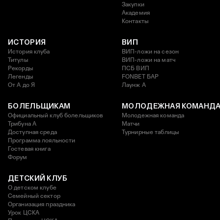
Закупки
Академия
Контакты
ИСТОРИЯ
ВИП
История клуба
ВИП-ложи на сезон
Титулы
ВИП-ложи на матч
Рекорды
ПСБ ВИП
Легенды
FONBET БАР
От А до Я
Лаунж A
БОЛЕЛЬЩИКАМ
МОЛОДЕЖНАЯ КОМАНД
Официальный клуб болельщиков
Молодежная команда
Трибуна А
Матчи
Доступная среда
Турнирные таблицы
Программа лояльности
Гостевая книга
Форум
ДЕТСКИЙ КЛУБ
О детском клубе
Семейный сектор
Организация праздника
Урок ЦСКА