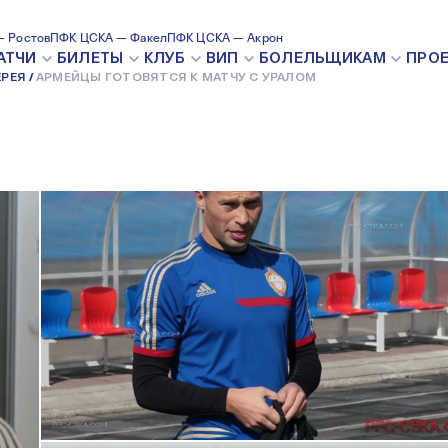
С УРАЛОМ
 Ростов
ПФК ЦСКА — Факел
ПФК ЦСКА — Акрон
9 АПРЕЛЯ 2014
АТЧИ
БИЛЕТЫ
КЛУБ
ВИП
БОЛЕЛЬЩИКАМ
ПРО
РЕЯ
АРМЕЙЦЫ ГОТОВЯТСЯ К МАТЧУ С УРАЛОМ