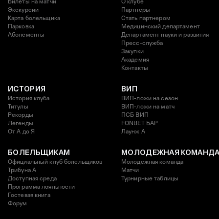
Билеты на матчи
О клубе
Экскурсии
Партнеры
Карта болельщика
Стать партнером
Парковка
Медицинский департамент
Абонементы
Департамент науки и развития
Пресс-служба
Закупки
Академия
Контакты
ИСТОРИЯ
ВИП
История клуба
ВИП-ложи на сезон
Титулы
ВИП-ложи на матч
Рекорды
ПСБ ВИП
Легенды
FONBET БАР
От А до Я
Лаунж A
БОЛЕЛЬЩИКАМ
МОЛОДЕЖНАЯ КОМАНД
Официальный клуб болельщиков
Молодежная команда
Трибуна А
Матчи
Доступная среда
Турнирные таблицы
Программа лояльности
Гостевая книга
Форум