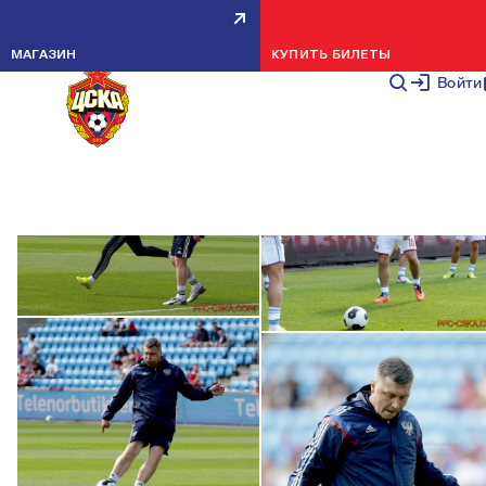
АРМЕЙЦЫ В МАТЧЕ НОРВЕГИЯ —
РОССИЯ
МАГАЗИН
КУПИТЬ БИЛЕТЫ
Войти
МАТЧИ
1 ИЮНЯ 2