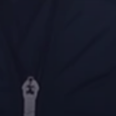
И
ВЭБ АРЕНА
арь игр
Общая информация
ные таблицы
Проведение мероприятий
Услуги в день матча
Экскурсии
ОРИЯ
ВИП
я клуба
ВИП-ложи на сезон
ВИП-ложи на матч
ды
ПСБ ВИП
ды
FONBET БАР
 Я
Лаунж A
КИЙ КЛУБ