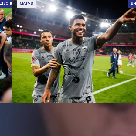
ИДЕО
МАТЧИ
В
Обзор матча | Локомотив – ПФК ЦСКА. Победа в серии
пенальти
5 АВГУСТА 2026 14:47