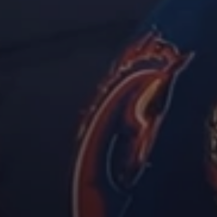
НОВОСТИ
Все новости
ЦСКА ТВ
Пресса
Фотогалерея
БИЛЕТЫ
Билеты на матчи
Экскурсии
Карта болельщика
Парковка
Абонементы
БОЛЕЛЬЩИКАМ