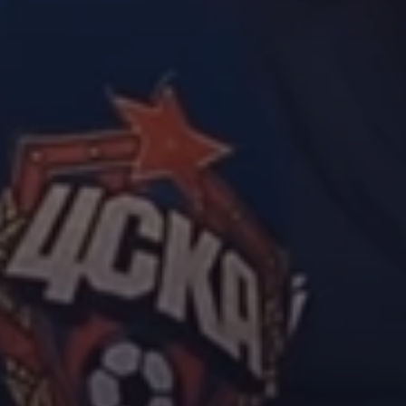
КОМАНДА
МАТЧ
Игроки
Календ
Тренерский штаб
Турнир
Администрация команды
Медицинский персонал
Статистика
Трансферы
Команда «Легенды ЦСКА»
КЛУБ
ИСТ
О клубе
Истори
Партнеры
Титулы
Стать партнером
Рекор
Медицинский департамент
Леген
Департамент науки и развития
От А до
Пресс-служба
Закупки
Академия
Контакты
МОЛОДЕЖНАЯ КОМАНДА
ДЕТС