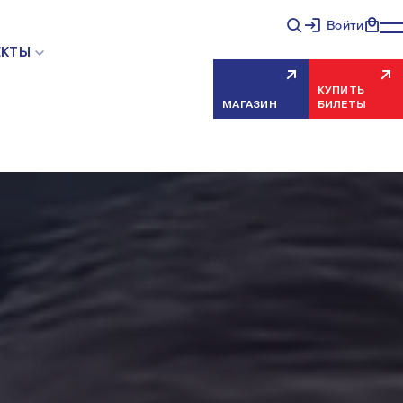
Войти
ЕКТЫ
КУПИТЬ
МАГАЗИН
БИЛЕТЫ