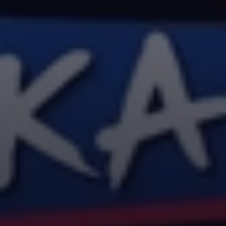
Доступная среда
Турнирные таблицы
Программа лояльности
Гостевая книга
Форум
ДЕТСКИЙ КЛУБ
О детском клубе
Семейный сектор
Организация праздника
Урок ЦСКА
Поколение ЦСКА
125252, Москва, ул. 3-я Песчаная, д. 2А