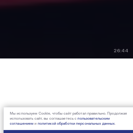
+7 (495) 540 38 83
OFFICE@PFC-CSKA.COM
Политика обработки персональных данных
Пользовательское соглашение
Правила приобретения и возврата билетов
Правила поведения зрителей
2001—2026 © Professional Football Club CSKA
На сайте используются
рекомендательные технологии
Сделано в
Riverstart
26:44
Мы используем Cookie, чтобы сайт работал правильно. Продолжая
использовать сайт, вы соглашаетесь с
пользовательским
соглашением
и
политикой обработки персональных данных
.