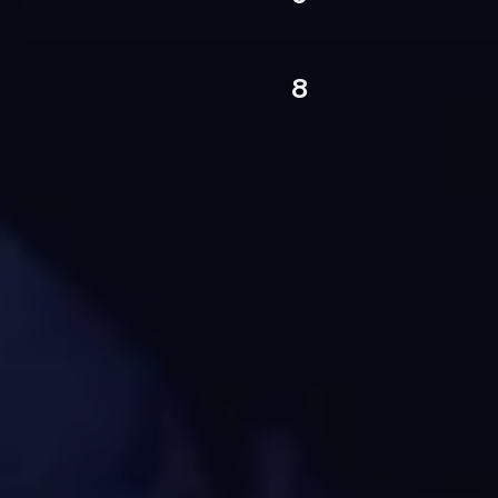
КУБОК РОССИИ
8
СУПЕРКУБОК РОССИИ
КУБОК УЕФА
НОВОСТИ
КОМАНДА
Все новости
Игроки
ЦСКА ТВ
Тренерский штаб
Пресса
Администрация команды
Фотогалерея
Медицинский персонал
Статистика
Трансферы
Команда «Легенды ЦСКА»
МАТЧИ
ВЭБ АРЕНА
Календарь игр
Общая информация
Турнирные таблицы
Проведение мероприятий