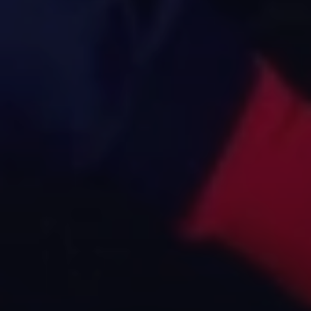
Услуги в день матча
Экскурсии
БИЛЕТЫ
КЛУБ
Билеты на матчи
О клубе
Экскурсии
Партнеры
Карта болельщика
Стать партнером
Парковка
Медицинский департамент
Абонементы
Департамент науки и развития
Пресс-служба
Закупки
Академия
Контакты
ИСТОРИЯ
ВИП
История клуба
ВИП-ложи на сезон
Титулы
ВИП-ложи на матч
Рекорды
ПСБ ВИП
Легенды
FONBET БАР
От А до Я
Лаунж A
БОЛЕЛЬЩИКАМ
МОЛОДЕЖНАЯ КОМАНД
Официальный клуб болельщиков
Молодежная команда
Трибуна А
Матчи