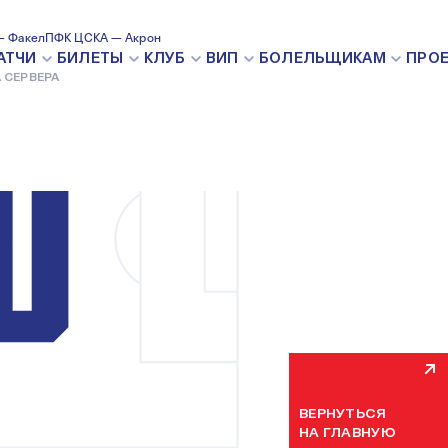
— Факел
ПФК ЦСКА — Акрон
ВНУТРЕН
АТЧИ
БИЛЕТЫ
КЛУБ
ВИП
БОЛЕЛЬЩИКАМ
ПРО
 СЕРВЕРА
Мы уже устраняем н
некоторое время. П
ВЕРНУТЬСЯ
НА ГЛАВНУЮ