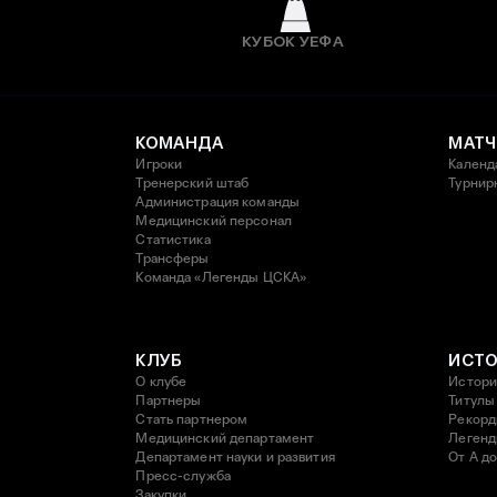
КУБОК УЕФА
КОМАНДА
МАТЧ
Игроки
Календ
Тренерский штаб
Турнир
Администрация команды
Медицинский персонал
Статистика
Трансферы
Команда «Легенды ЦСКА»
КЛУБ
ИСТ
О клубе
Истори
Партнеры
Титулы
Стать партнером
Рекор
Медицинский департамент
Леген
Департамент науки и развития
От А до
Пресс-служба
Закупки