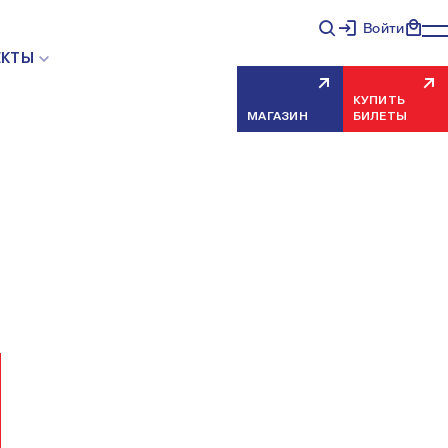
Войти
НЯЯ ОШИБКА СЕРВЕРА
ЕКТЫ
КУПИТЬ
МАГАЗИН
БИЛЕТЫ
еисправность, попробуйте обновить страницу через
риносим извинения за временные неудобства.