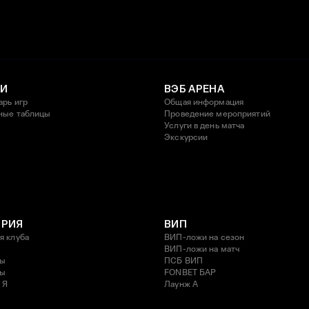
И
ВЭБ АРЕНА
арь игр
Общая информация
ные таблицы
Проведение мероприятий
Услуги в день матча
Экскурсии
ОРИЯ
ВИП
я клуба
ВИП-ложи на сезон
ВИП-ложи на матч
ды
ПСБ ВИП
ды
FONBET БАР
 Я
Лаунж A